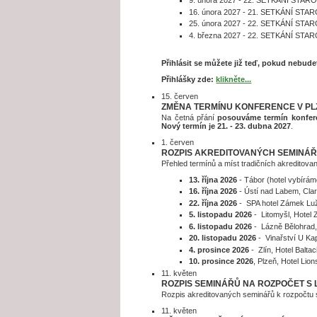
9. února 2027 - 22. SETKÁNÍ S
16. února 2027 - 21. SETKÁNÍ 
25. února 2027 - 22. SETKÁNÍ 
4. března 2027 - 22. SETKÁNÍ 
Přihlásit se můžete již teď, pokud nebude
Přihlášky zde:
klikněte...
15. červen
ZMĚNA TERMÍNU KONFERENCE V P
Na četná přání
posouváme termín konfer
Nový termín je 21. - 23. dubna 2027
.
1. červen
ROZPIS AKREDITOVANÝCH SEMINÁŘŮ
Přehled termínů a míst tradičních akreditova
13. října 2026
- Tábor (hotel vybíráme
16. října 2026
- Ústí nad Labem, Clari
22. října 2026
- SPA hotel Zámek Luže
5. listopadu 2026
- Litomyšl, Hotel Z
6. listopadu 2026
- Lázně Bělohrad, S
20. listopadu 2026
- Vinařství U Kapl
4. prosince 2026
- Zlín, Hotel Baltaci
10. prosince 2026
, Plzeň, Hotel Lions
11. květen
ROZPIS SEMINÁŘŮ NA ROZPOČET S
Rozpis akreditovaných seminářů k rozpočtu 
11. květen