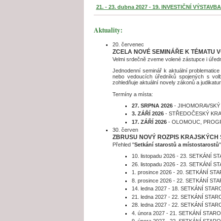
21. - 23. dubna 2027 - 19. INVESTIČNÍ VÝST
Aktuality:
20. červenec
ZCELA NOVÉ SEMINÁŘE K TÉMATU V
Velmi srdečně zveme volené zástupce i úředn
Jednodenní seminář k aktuální problematice
nebo vedoucích úředníků spojených s volb
zohledňuje aktuální novely zákonů a judikat
Termíny a místa:
27. SRPNA 2026
- JIHOMORAVSKÝ 
3. ZÁŘÍ 2026
- STŘEDOČESKÝ KRA
17. ZÁŘÍ 2026
- OLOMOUC, PROGR
30. červen
ZBRUSU NOVÝ ROZPIS KRAJSKÝCH
Přehled "
Setkání starostů a místostarostů
10. listopadu 2026 - 23. SETKÁ
26. listopadu 2026 - 23. SETK
1. prosince 2026 - 20. SETKÁN
8. prosince 2026 - 22. SETKÁN
14. ledna 2027 - 18. SETKÁNÍ S
21. ledna 2027 - 22. SETKÁNÍ 
28. ledna 2027 - 22. SETKÁNÍ 
4. února 2027 - 21. SETKÁNÍ 