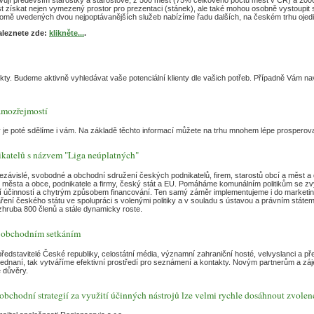
ost získat nejen vymezený prostor pro prezentaci (stánek), ale také mohou osobně vystoupi
 Kromě uvedených dvou nejpoptávanějších služeb nabízíme řadu dalších, na českém trhu ojedin
aleznete zde:
klikněte...
.
kty. Budeme aktivně vyhledávat vaše potenciální klienty dle vašich potřeb. Případně Vám n
samozřejmostí
my je poté sdělíme i vám. Na základě těchto informací můžete na trhu mnohem lépe prosperova
katelů s názvem "Liga neúplatných"
nezávislé, svobodné a obchodní sdružení českých podnikatelů, firem, starostů obcí a měst a 
 města a obce, podnikatele a firmy, český stát a EU. Pomáháme komunálním politikům se z
ní účinností a chytrým způsobem financování. Ten samý záměr implementujeme i do marketing
aření českého státu ve spolupráci s volenými politiky a v souladu s ústavou a právním stát
zhruba 800 členů a stále dynamicky roste.
a obchodním setkáním
představitelé České republiky, celostátní média, významní zahraniční hosté, velvyslanci a p
 jednaní, tak vytváříme efektivní prostředí pro seznámení a kontakty. Novým partnerům a 
 důvěry.
chodní strategií za využití účinných nástrojů lze velmi rychle dosáhnout zvolené