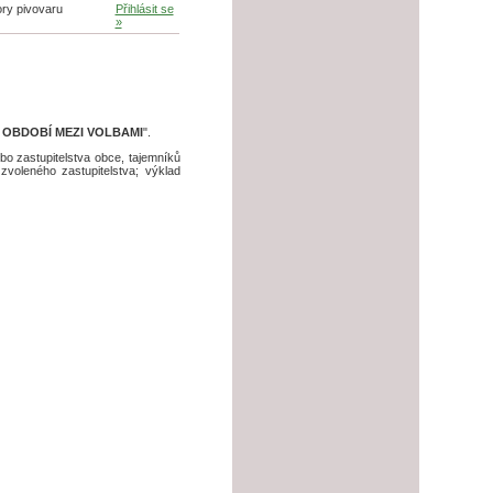
ory pivovaru
Přihlásit se
»
 OBDOBÍ MEZI VOLBAMI
".
o zastupitelstva obce, tajemníků
voleného zastupitelstva; výklad