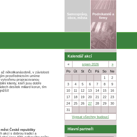
Samosprávy,
Podnikatelé a
obce, města
firmy
Kalendář akcí
«
srpen 2026
»
Po
Út
St
Čt
Pá
So
Ne
 až několikanásobně, v závislosti
ejím prostřednictvím umíme
27
28
29
30
31
1
2
me vytvořenu propracovanou
lní klienty, kteří jsou dobře
3
4
5
6
7
8
9
ádech desítek miliard korun, tím
10
11
12
13
14
15
16
nižší
!
17
18
19
20
21
22
23
24
25
26
27
28
29
30
31
1
2
3
4
5
6
Vypsat všechny budoucí
Hlavní partneři
a měst České republiky
h akcí s dobrou tradicí a
0 obcí (cca 40% celkového počtu