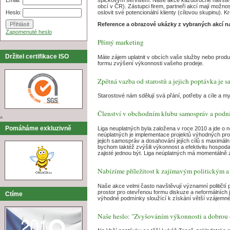
obcí v ČR). Zástupci firem, partneři akcí mají možn
Heslo:
oslovit své potencionální klienty (cílovou skupinu).
Reference a obrazové ukázky z vybraných akcí n
Zapomenuté heslo
Přímý marketing
Držitel certifikace ISO
Máte zájem uplatnit v obcích vaše služby nebo produ
formu zvýšení výkonnosti vašeho prodeje.
Zpětná vazba od starostů a jejich poptávka je 
Starostové nám sdělují svá přání, potřeby a cíle a 
Členství v obchodním klubu samospráv a podni
^
Pomáháme exkluzivně
Liga neuplatných byla založena v roce 2010 a jde o 
neúplatných je implementace projektů výhodných pro
jejich samospráv a dosahování jejích cílů s maximál
bychom taktéž zvýšili výkonnost a efektivitu hospod
zajisté jednou být. Liga neúplatných má momentálně 
Nabízíme příležitost k zajímavým politickým 
Naše akce velmi často navštěvují významní političtí 
prostor pro otevřenou formu diskuze a neformálních
Ctíme
výhodné podmínky sloužící k získání větší vzájemné
Naše heslo: "Zvyšováním výkonnosti a dobrou ob