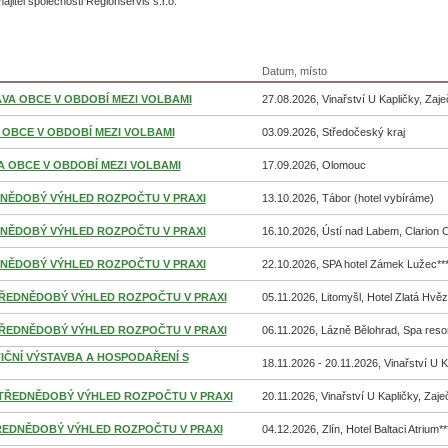
jitel společnosti Regionservis s.r.o.
Datum, místo
RÁVA OBCE V OBDOBÍ MEZI VOLBAMI
27.08.2026, Vinařství U Kapličky, Zaje
VA OBCE V OBDOBÍ MEZI VOLBAMI
03.09.2026, Středočeský kraj
ÁVA OBCE V OBDOBÍ MEZI VOLBAMI
17.09.2026, Olomouc
ŘEDNĚDOBÝ VÝHLED ROZPOČTU V PRAXI
13.10.2026, Tábor (hotel vybíráme)
ŘEDNĚDOBÝ VÝHLED ROZPOČTU V PRAXI
16.10.2026, Ústí nad Labem, Clarion C
ŘEDNĚDOBÝ VÝHLED ROZPOČTU V PRAXI
22.10.2026, SPA hotel Zámek Lužec***
 STŘEDNĚDOBÝ VÝHLED ROZPOČTU V PRAXI
05.11.2026, Litomyšl, Hotel Zlatá Hvěz
 STŘEDNĚDOBÝ VÝHLED ROZPOČTU V PRAXI
06.11.2026, Lázně Bělohrad, Spa resort
VESTIČNÍ VÝSTAVBA A HOSPODAŘENÍ S
18.11.2026 - 20.11.2026, Vinařství U K
A STŘEDNĚDOBÝ VÝHLED ROZPOČTU V PRAXI
20.11.2026, Vinařství U Kapličky, Zaje
 STŘEDNĚDOBÝ VÝHLED ROZPOČTU V PRAXI
04.12.2026, Zlín, Hotel Baltaci Atrium**