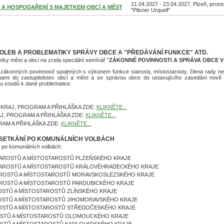
21.04.2027 - 23.04.2027, Plzeň, prost
AVBA A HOSPODAŘENÍ S MAJETKEM OBCÍ A MĚST
"Pilsner Urquell"
OLEB A PROBLEMATIKY SPRÁVY OBCE A "PŘEDÁVÁNÍ FUNKCE" ATD.
íky měst a obcí na zcela speciální semínář "
ZÁKONNÉ POVINNOSTI A SPRÁVA OBCE V
 zákonných povinností spojených s výkonem funkce starosty, místostarosty, člena rady neb
ami do zastupitelstev obcí a měst a se správou obce do ustavujícího zasedání nově z
uru soudů k dané problematice.
KRAJ, PROGRAM A PŘIHLÁŠKA ZDE:
KLIKNĚTE...
J, PROGRAM A PŘIHLÁŠKA ZDE:
KLIKNĚTE...
AM A PŘIHLÁŠKA ZDE:
KLIKNĚTE...
 SETKÁNÍ PO KOMUNÁLNÍCH VOLBÁCH
" po komunálních volbách:
NÍ STAROSTŮ A MÍSTOSTAROSTŮ PLZEŇSKÉHO KRAJE
ÁNÍ STAROSTŮ A MÍSTOSTAROSTŮ KRÁLOVÉHRADECKÉHO KRAJE
Í STAROSTŮ A MÍSTOSTAROSTŮ MORAVSKOSLEZSKÉHO KRAJE
Í STAROSTŮ A MÍSTOSTAROSTŮ PARDUBICKÉHO KRAJE
TAROSTŮ A MÍSTOSTAROSTŮ ZLÍNSKÉHO KRAJE
STAROSTŮ A MÍSTOSTAROSTŮ JIHOMORAVSKÉHO KRAJE
STAROSTŮ A MÍSTOSTAROSTŮ STŘEDOČESKÉHO KRAJE
STAROSTŮ A MÍSTOSTAROSTŮ OLOMOUCKÉHO KRAJE