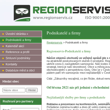
Podnikatelé a firmy
Úvodní stránka «
Podnikatelé a firmy
Regionservis
> Podnikatelé a firmy
Kalendář akcí
Regionservis-Podnikatelé a firmy
Reference a profil
Nárůst objemů obchodů ve veřejné správě jde s n
Smluvní podmínky
na atraktivitě poskytovaných služeb či produktů. Re
ulehčit cestu k zastupitelům samospráv. Náš kodex m
Kontakty
strategii, která je naší dovedností. Obce a města jso
obchodovatelní s perspektivou růstu. Obcí je v České
Databáze měst a obcí
pádem patří
trh samospráv mezi nejžádanější v České
Citát: „Zákazníky nezajímá, co jim říkáte, dokud nem
Hledat obec
Od března 2021 nás při jednání s obchodními p
Nejžádanější služby pro firmy a podnikatele
Rozhraní pro partnery
Reklama a prezentace na konferencích, semináříc
Pořádáme zejména kvalitní a dnes již velmi známá set
Email:
špičkovým servisem. Naše akce každoročně navštěvu