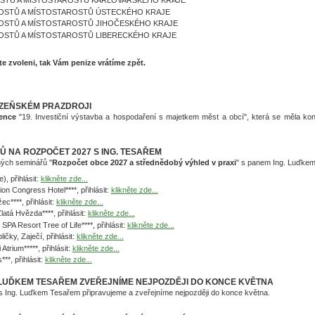
TAROSTŮ A MÍSTOSTAROSTŮ KARLOVARSKÉHO KRAJE
STAROSTŮ A MÍSTOSTAROSTŮ ÚSTECKÉHO KRAJE
STAROSTŮ A MÍSTOSTAROSTŮ JIHOČESKÉHO KRAJE
STAROSTŮ A MÍSTOSTAROSTŮ LIBERECKÉHO KRAJE
te zvoleni, tak Vám penize vrátíme zpět.
LZEŇSKÉM PRAZDROJI
ence
"19. Investiční výstavba a hospodaření s majetkem měst a obcí", která se měla kona
 NA ROZPOČET 2027 S ING. TESAŘEM
ných seminářů "
Rozpočet obce 2027 a střednědobý výhled v praxi
" s panem Ing. Luďke
), přihlásit:
klikněte zde...
on Congress Hotel****, přihlásit:
klikněte zde...
c****, přihlásit:
klikněte zde...
latá Hvězda****, přihlásit:
klikněte zde...
PA Resort Tree of Life****, přihlásit:
klikněte zde...
ičky, Zaječí, přihlásit:
klikněte zde...
 Atrium*****, přihlásit:
klikněte zde...
***, přihlásit:
klikněte zde...
 LUĎKEM TESAŘEM ZVEŘEJNÍME NEJPOZDĚJI DO KONCE KVĚTNA
s Ing. Luďkem Tesařem připravujeme a zveřejníme nejpozději do konce května.