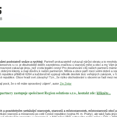
ámi podstatně snáze a rychleji
. Partneři prokazatelně vykazují nárůst obratu a to mnohdy
gionservis s.r.o. je dlouhodobě dobře zavedenou značkou u starostů měst a obcí a my Vám j
ravnosti zakazuje jinou, než zcela legální cestu! Pro dosahování cílů našich partnerů má
u dobrými klienty a mají důvěru k našim partnerům. Města a obce patří mezi velmi dobré a stabi
 republice přibližně 6264 a každoročně vypisují několik desítek tisíc veřejných zakázek, v ř
 republice. Obce hradí své závazky! Tzn., že riziko obchodování s obcemi se řadí mezi nej
ají pocit, že o ně máte opravdový zájem“, autor
Zig Ziglar
artnery zastupuje společnost Region solutions s.r.o., kontakt zde:
klikněte...
h a pravidelném setkávání starostek, starostů a místostarostek, místostarostů obcí 
kání starostů a místarostů po celé České republice (vyjma Hl. m. Prahy), ale také řadu jinýc
jí především starostky a starostové, z 500 měst (75% celkového počtu měst v ČR) a 200