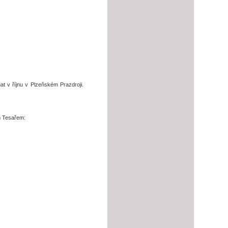
t v říjnu v Plzeňském Prazdroji.
m Tesařem: