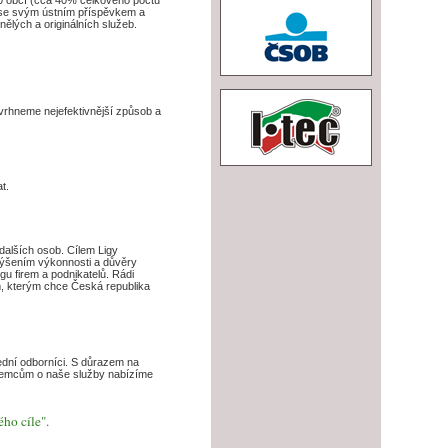
t se svým ústním příspěvkem a
ělých a originálních služeb.
avrhneme nejefektivnější způsob a
t.
dalších osob. Cílem Ligy
výšením výkonnosti a důvěry
u firem a podnikatelů. Rádi
em, kterým chce Česká republika
řední odborníci. S důrazem na
zájemcům o naše služby nabízíme
ho cíle".