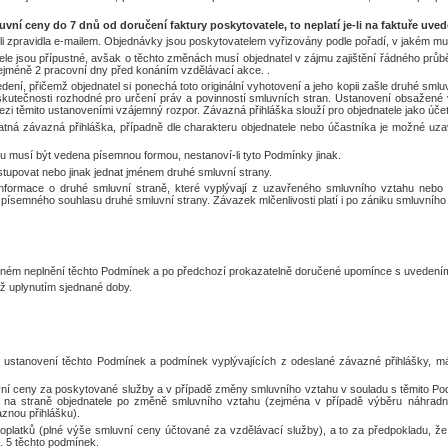
vní ceny do 7 dnů od doručení faktury poskytovatele, to neplatí je-li na faktuře uved
teli zpravidla e-mailem. Objednávky jsou poskytovatelem vyřizovány podle pořadí, v jakém mu
le jsou přípustné, avšak o těchto změnách musí objednatel v zájmu zajištění řádného průb
ejméně 2 pracovní dny před konáním vzdělávací akce. .
ení, přičemž objednatel si ponechá toto originální vyhotovení a jeho kopii zašle druhé smlu
skutečnosti rozhodné pro určení práv a povinností smluvních stran. Ustanovení obsažené
zi těmito ustanoveními vzájemný rozpor. Závazná přihláška slouží pro objednatele jako účet
tná závazná přihláška, případně dle charakteru objednatele nebo účastníka je možné uzav
u musí být vedena písemnou formou, nestanoví-li tyto Podmínky jinak.
stupovat nebo jinak jednat jménem druhé smluvní strany.
formace o druhé smluvní straně, které vyplývají z uzavřeného smluvního vztahu nebo kt
z písemného souhlasu druhé smluvní strany. Závazek mlčenlivosti platí i po zániku smluvního
vaném neplnění těchto Podmínek a po předchozí prokazatelně doručené upomínce s uvedením
éž uplynutím sjednané doby.
e ustanovení těchto Podmínek a podmínek vyplývajících z odeslané závazné přihlášky, m
uvní ceny za poskytované služby a v případě změny smluvního vztahu v souladu s těmito Po
 na straně objednatele po změně smluvního vztahu (zejména v případě výběru náhradní
aznou přihlášku).
oplatků (plné výše smluvní ceny účtované za vzdělávací služby), a to za předpokladu, že
t. 5 těchto podmínek.