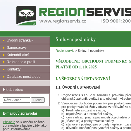
Smluvní podmínky
Úvodní stránka «
Samosprávy
Regionservis
> Smluvní podmínky
Kalendář akcí
VŠEOBECNÉ OBCHODNÍ PODMÍNKY SP
Reference a profil
PLATNÉ OD 1. 10. 2025
Kontakty
Databáze měst a obcí
I. VŠEOBECNÁ USTANOVENÍ
1.1. ÚVODNÍ USTANOVENÍ
Hledat obec
Regionservis s.r.o. je v souladu s právními p
občanský zákoník vydává tyto obchodní všeobec
Všeobecné obchodní podmínky pro poskytování s
pro poskytování služeb v oblasti vzdělávání ze s
a) Předmětu a rozsahu služby,
E-mailový zpravodaj
b) objednávání a stornování služby,
c) cen a úhrad, práv a povinností objednatelů př
je „účastník“) a poskytovatele služby,
Přihlaste
se k odběru našeho
d) stanovení postupů pro případy neplacení za s
zpravodaje a budete vždy jako
e) důvodů ukončení poskytování služby a postup
první informováni o