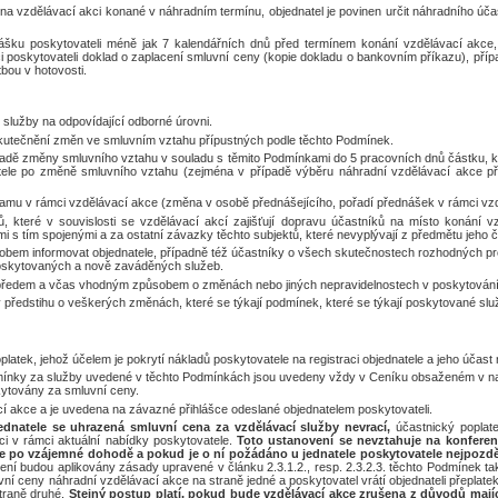
a na vzdělávací akci konané v náhradním termínu, objednatel je povinen určit náhradního úča
lášku poskytovateli méně jak 7 kalendářních dnů před termínem konání vzdělávací akce, 
kci poskytovateli doklad o zaplacení smluvní ceny (kopie dokladu o bankovním příkazu), příp
bou v hotovosti.
služby na odpovídající odborné úrovni.
skutečnění změn ve smluvním vztahu přípustných podle těchto Podmínek.
řípadě změny smluvního vztahu v souladu s těmito Podmínkami do 5 pracovních dnů částku, k
tele po změně smluvního vztahu (zejména v případě výběru náhradní vzdělávací akce při
ramu v rámci vzdělávací akce (změna v osobě přednášejícího, pořadí přednášek v rámci vzd
, které v souvislosti se vzdělávací akcí zajišťují dopravu účastníků na místo konání vz
 s tím spojenými a za ostatní závazky těchto subjektů, které nevyplývají z předmětu jeho či
bem informovat objednatele, případně též účastníky o všech skutečnostech rozhodných p
poskytovaných a nově zaváděných služeb.
 předem a včas vhodným způsobem o změnách nebo jiných nepravidelnostech v poskytování
 předstihu o veškerých změnách, které se týkají podmínek, které se týkají poskytované slu
latek, jehož účelem je pokrytí nákladů poskytovatele na registraci objednatele a jeho účast 
dmínky za služby uvedené v těchto Podmínkách jsou uvedeny vždy v Ceníku obsaženém v n
skytovány za smluvní ceny.
cí akce a je uvedena na závazné přihlášce odeslané objednatelem poskytovateli.
jednatele se uhrazená smluvní cena za vzdělávací služby nevrací,
účastnický popla
ci v rámci aktuální nabídky poskytovatele.
Toto ustanovení se nevztahuje na konferenc
 po vzájemné dohodě a pokud je o ní požádáno u jednatele poskytovatele nejpozdě
ení budou aplikovány zásady upravené v článku 2.3.1.2., resp. 2.3.2.3. těchto Podmínek tak,
vní ceny náhradní vzdělávací akce na straně jedné a poskytovatel vrátí objednateli přeplate
traně druhé.
Stejný postup platí, pokud bude vzdělávací akce zrušena z důvodů majíc