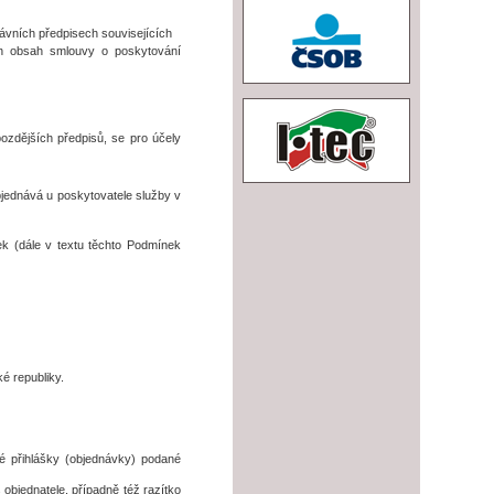
ávních předpisech souvisejících
čen obsah smlouvy o poskytování
zdějších předpisů, se pro účely
bjednává u poskytovatele služby v
k (dále v textu těchto Podmínek
é republiky.
é přihlášky (objednávky) podané
objednatele, případně též razítko