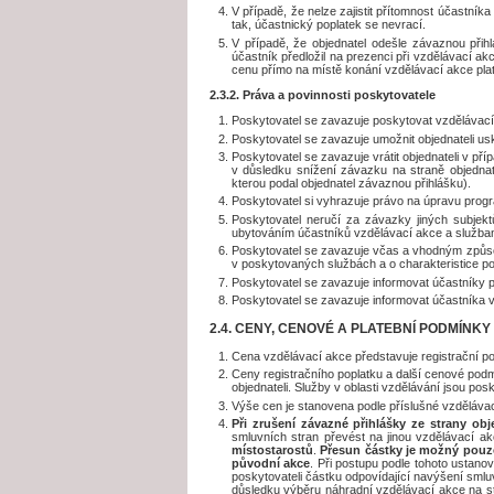
V případě, že nelze zajistit přítomnost účastník
tak, účastnický poplatek se nevrací.
V případě, že objednatel odešle závaznou přih
účastník předložil na prezenci při vzdělávací a
cenu přímo na místě konání vzdělávací akce plat
2.3.2. Práva a povinnosti poskytovatele
Poskytovatel se zavazuje poskytovat vzdělávací 
Poskytovatel se zavazuje umožnit objednateli u
Poskytovatel se zavazuje vrátit objednateli v p
v důsledku snížení závazku na straně objedna
kterou podal objednatel závaznou přihlášku).
Poskytovatel si vyhrazuje právo na úpravu prog
Poskytovatel neručí za závazky jiných subjektů
ubytováním účastníků vzdělávací akce a službami
Poskytovatel se zavazuje včas a vhodným způso
v poskytovaných službách a o charakteristice 
Poskytovatel se zavazuje informovat účastníky
Poskytovatel se zavazuje informovat účastníka v
2.4. CENY, CENOVÉ A PLATEBNÍ PODMÍNKY
Cena vzdělávací akce představuje registrační pop
Ceny registračního poplatku a další cenové po
objednateli. Služby v oblasti vzdělávání jsou po
Výše cen je stanovena podle příslušné vzděláva
Při zrušení závazné přihlášky ze strany ob
smluvních stran převést na jinou vzdělávací ak
místostarostů
.
Přesun částky je možný pouze
původní akce
. Při postupu podle tohoto ustanov
poskytovateli částku odpovídající navýšení smlu
důsledku výběru náhradní vzdělávací akce na s