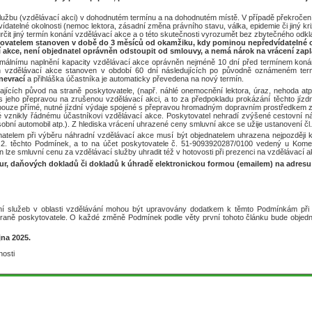
užbu (vzdělávací akci) v dohodnutém termínu a na dohodnutém místě. V případě překročení
ídatelné okolnosti (nemoc lektora, zásadní změna právního stavu, válka, epidemie či jiný k
určit jiný termín konání vzdělávací akce a o této skutečnosti vyrozumět bez zbytečného odkl
tovatelem stanoven v době do 3 měsíců od okamžiku, kdy pominou nepředvídatelné ok
akce, není objednatel oprávněn odstoupit od smlouvy, a nemá nárok na vrácení zapl
nimálnímu naplnění kapacity vzdělávací akce oprávněn nejméně 10 dní před termínem koná
n vzdělávací akce stanoven v období 60 dní následujících po původně oznámeném ter
nevrací
a přihláška účastníka je automaticky převedena na nový termín.
ících původ na straně poskytovatele, (např. náhlé onemocnění lektora, úraz, nehoda atp.
i s jeho přepravou na zrušenou vzdělávací akci, a to za předpokladu prokázání těchto jíz
uze přímé, nutné jízdní výdaje spojené s přepravou hromadným dopravním prostředkem z mí
é vznikly řádnému účastníkovi vzdělávací akce. Poskytovatel nehradí zvýšené cestovní 
bní automobil atp.). Z hlediska vrácení uhrazené ceny smluvní akce se užije ustanovení čl.
atelem při výběru náhradní vzdělávací akce musí být objednatelem uhrazena nejpozději k
1.2. těchto Podmínek, a to na účet poskytovatele č. 51-9093920287/0100 vedený u Kome
lze smluvní cenu za vzdělávací služby uhradit též v hotovosti při prezenci na vzdělávací a
tur, daňových dokladů či dokladů k úhradě elektronickou formou (emailem) na adresu
 služeb v oblasti vzdělávání mohou být upravovány dodatkem k těmto Podmínkám při 
raně poskytovatele. O každé změně Podmínek podle věty první tohoto článku bude objedn
jna 2025.
nosti