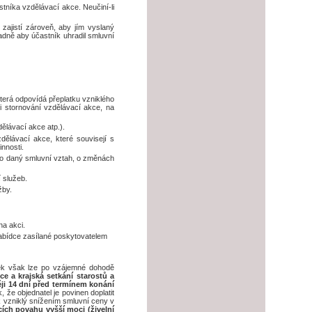
stníka vzdělávací akce. Neučiní-li
zajistí zároveň, aby jím vyslaný
adně aby účastník uhradil smluvní
terá odpovídá přeplatku vzniklého
 stornování vzdělávací akce, na
ělávací akce atp.).
dělávací akce, které souvisejí s
nnosti.
ro daný smluvní vztah, o změnách
 služeb.
žby.
na akci.
abídce zasílané poskytovatelem
tek však lze po vzájemné dohodě
e a krajská setkání starostů a
ji 14 dní před termínem konání
 že objednatel je povinen doplatit
k vzniklý snížením smluvní ceny v
ích povahu vyšší moci (živelní