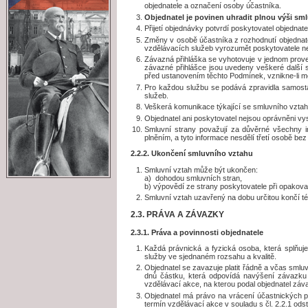
objednatele a označení osoby účastníka.
Objednatel je povinen uhradit plnou výši smlu
Přijetí objednávky potvrdí poskytovatel objedna
Změny v osobě účastníka z rozhodnutí objednate
vzdělávacích služeb vyrozumět poskytovatele n
Závazná přihláška se vyhotovuje v jednom proved
závazné přihlášce jsou uvedeny veškeré další 
před ustanovením těchto Podmínek, vznikne-li me
Pro každou službu se podává zpravidla samosta
služeb.
Veškerá komunikace týkající se smluvního vztah
Objednatel ani poskytovatel nejsou oprávněni vy
Smluvní strany považují za důvěrné všechny in
plněním, a tyto informace nesdělí třetí osobě be
2.2.2. Ukončení smluvního vztahu
Smluvní vztah může být ukončen:
a) dohodou smluvních stran,
b) výpovědí ze strany poskytovatele při opako
Smluvní vztah uzavřený na dobu určitou končí t
2.3. PRÁVA A ZÁVAZKY
2.3.1. Práva a povinnosti objednatele
Každá právnická a fyzická osoba, která splňuj
služby ve sjednaném rozsahu a kvalitě.
Objednatel se zavazuje platit řádně a včas sml
dnů částku, která odpovídá navýšení závazku
vzdělávací akce, na kterou podal objednatel záv
Objednatel má právo na vrácení účastnických p
termín vzdělávací akce v souladu s čl. 2.2.1 ods