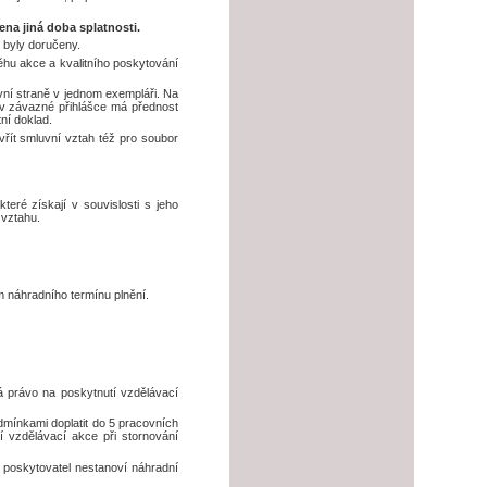
ena jiná doba splatnosti.
 byly doručeny.
ěhu akce a kvalitního poskytování
vní straně v jednom exempláři. Na
 v závazné přihlášce má přednost
ní doklad.
řít smluvní vztah též pro soubor
eré získají v souvislosti s jeho
 vztahu.
 náhradního termínu plnění.
á právo na poskytnutí vzdělávací
dmínkami doplatit do 5 pracovních
 vzdělávací akce při stornování
 poskytovatel nestanoví náhradní