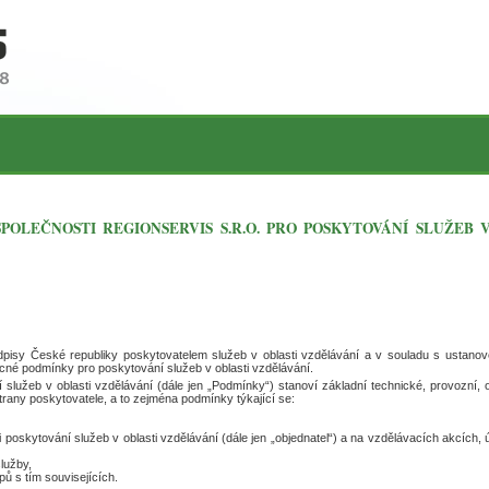
OLEČNOSTI REGIONSERVIS S.R.O. PRO POSKYTOVÁNÍ SLUŽEB 
ředpisy České republiky poskytovatelem služeb v oblasti vzdělávání a v souladu s ustano
né podmínky pro poskytování služeb v oblasti vzdělávání.
lužeb v oblasti vzdělávání (dále jen „Podmínky“) stanoví základní technické, provozní,
trany poskytovatele, a to zejména podmínky týkající se:
i poskytování služeb v oblasti vzdělávání (dále jen „objednatel“) a na vzdělávacích akcích,
lužby,
ů s tím souvisejících.