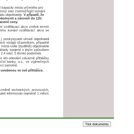
 kapacity místa určeného pro
rizový stav znemožňující konání
adu objednatele.
V případě, že
olnosti a zároveň do 12ti
acené ceny.
ní vzdělávací akce změnit termín
mínu konání vzdělávací akce se
) poskytovatel uhradí objednateli
dních výdajů účastníkem, případně
sta sídla (bydliště) objednatele
náklady spojené s jiným způsobem
 2.4 odst. 5 těchto podmínek.
e dni odeslání závazné přihlášky
rční banky, a.s., ve výjimečných
kci samotné.
 uvedenou ve své přihlášce.
změně technických, provozních,
atel informován nejméně 1 měsíc