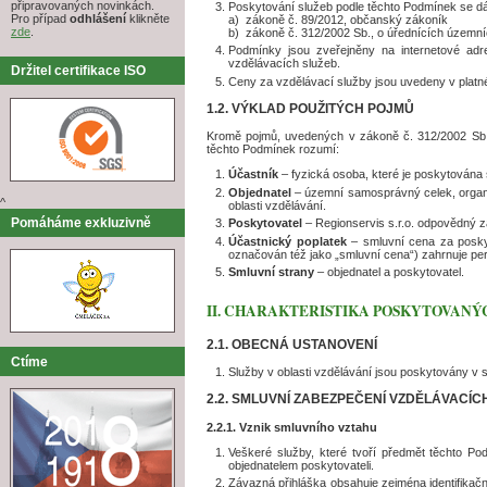
připravovaných novinkách.
Poskytování služeb podle těchto Podmínek se dál
Pro případ
odhlášení
klikněte
a) zákoně č. 89/2012, občanský zákoník
zde
.
b) zákoně č. 312/2002 Sb., o úřednících územní
Podmínky jsou zveřejněny na internetové adre
vzdělávacích služeb.
Držitel certifikace ISO
Ceny za vzdělávací služby jsou uvedeny v platné
1.2. VÝKLAD POUŽITÝCH POJMŮ
Kromě pojmů, uvedených v zákoně č. 312/2002 Sb.
těchto Podmínek rozumí:
Účastník
– fyzická osoba, které je poskytována 
Objednatel
– územní samosprávný celek, organiz
^
oblasti vzdělávání.
Pomáháme exkluzivně
Poskytovatel
– Regionservis s.r.o. odpovědný z
Účastnický poplatek
– smluvní cena za poskyt
označován též jako „smluvní cena“) zahrnuje per
Smluvní strany
– objednatel a poskytovatel.
II. CHARAKTERISTIKA POSKYTOVANÝ
2.1. OBECNÁ USTANOVENÍ
Ctíme
Služby v oblasti vzdělávání jsou poskytovány v 
2.2. SMLUVNÍ ZABEZPEČENÍ VZDĚLÁVACÍC
2.2.1. Vznik smluvního vztahu
Veškeré služby, které tvoří předmět těchto P
objednatelem poskytovateli.
Závazná přihláška obsahuje zejména identifikačn