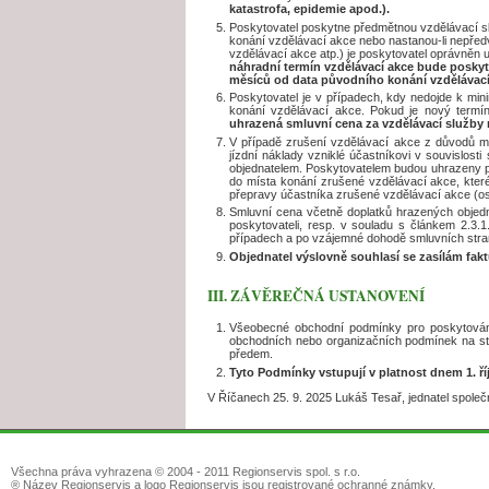
katastrofa, epidemie apod.).
Poskytovatel poskytne předmětnou vzdělávací sl
konání vzdělávací akce nebo nastanou-li nepředv
vzdělávací akce atp.) je poskytovatel oprávněn 
náhradní termín vzdělávací akce bude posky
měsíců od data původního konání vzdělávací 
Poskytovatel je v případech, kdy nedojde k mi
konání vzdělávací akce. Pokud je nový termí
uhrazená smluvní cena za vzdělávací služby 
V případě zrušení vzdělávací akce z důvodů maj
jízdní náklady vzniklé účastníkovi v souvislost
objednatelem. Poskytovatelem budou uhrazeny po
do místa konání zrušené vzdělávací akce, kter
přepravy účastníka zrušené vzdělávací akce (oso
Smluvní cena včetně doplatků hrazených objedn
poskytovateli, resp. v souladu s článkem 2.3.
případech a po vzájemné dohodě smluvních stran 
Objednatel výslovně souhlasí se zasílám fak
III. ZÁVĚREČNÁ USTANOVENÍ
Všeobecné obchodní podmínky pro poskytování
obchodních nebo organizačních podmínek na st
předem.
Tyto Podmínky vstupují v platnost dnem 1. ří
V Říčanech 25. 9. 2025 Lukáš Tesař, jednatel společ
Všechna práva vyhrazena © 2004 - 2011 Regionservis spol. s r.o.
® Název Regionservis a logo Regionservis jsou registrované ochranné známky.