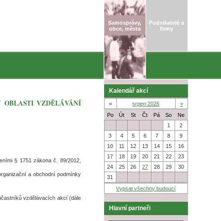
Samosprávy,
Podnikatelé a
obce, města
firmy
Kalendář akcí
V OBLASTI VZDĚLÁVÁNÍ
«
srpen 2026
»
Po
Út
St
Čt
Pá
So
Ne
27
28
29
30
31
1
2
3
4
5
6
7
8
9
10
11
12
13
14
15
16
17
18
19
20
21
22
23
veními § 1751 zákona č. 89/2012,
24
25
26
27
28
29
30
 organizační a obchodní podmínky
31
1
2
3
4
5
6
Vypsat všechny budoucí
 účastníků vzdělávacích akcí (dále
Hlavní partneři