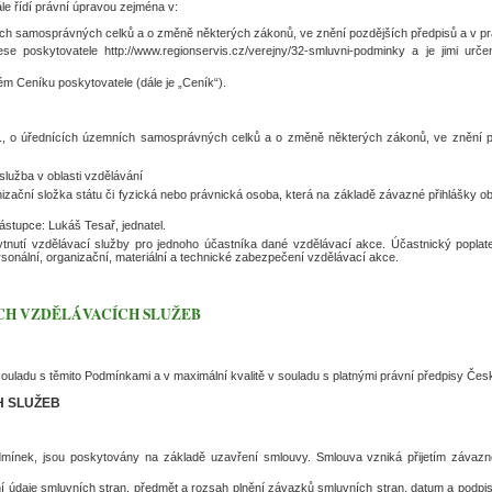
e řídí právní úpravou zejména v:
ch samosprávných celků a o změně některých zákonů, ve znění pozdějších předpisů a v pr
se poskytovatele http://www.regionservis.cz/verejny/32-smluvni-podminky a je jimi ur
m Ceníku poskytovatele (dále je „Ceník“).
, o úřednících územních samosprávných celků a o změně některých zákonů, ve znění po
služba v oblasti vzdělávání
ační složka státu či fyzická nebo právnická osoba, která na základě závazné přihlášky o
ástupce: Lukáš Tesař, jednatel.
nutí vzdělávací služby pro jednoho účastníka dané vzdělávací akce. Účastnický poplate
sonální, organizační, materiální a technické zabezpečení vzdělávací akce.
CH VZDĚLÁVACÍCH SLUŽEB
souladu s těmito Podmínkami a v maximální kvalitě v souladu s platnými právní předpisy Česk
H SLUŽEB
odmínek, jsou poskytovány na základě uzavření smlouvy. Smlouva vzniká přijetím závazn
í údaje smluvních stran, předmět a rozsah plnění závazků smluvních stran, datum a podpis 