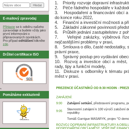
1. Priority rozvoje dopravní infrastruk
2. Péče řádného hospodáře v každodenn
3. Hospodaření a financování obcí a m
do konce roku 2022,
E-mailový zpravodaj
4. Finanční a investiční možnosti a pří
5. Základní zákonné povinnosti představ
Přihlaste
se k odběru našeho
zpravodaje a budete vždy jako
6. Průběh jednání zastupitelstev z poh
první informováni o
7. Veřejné zakázky, výběrová říze
připravovaných novinkách.
Pro případ
odhlášení
klikněte
nejčastějšími problémy v praxi,
zde
.
8. Smlouva o dílo, časté nedostatky, sp
právní praxe,
Držitel certifikace ISO
9. Správný postup pro vydávání obec
10. Rozvoj a investice obcí a měst, p
rady, tipy a funkční modely,
11. Diskuze s odborníky k tématu prá
měst v praxi.
PREZENCE ÚČASTNÍKŮ OD 8:30 HODIN - PREZ
^
Pomáháme exkluzivně
ZAHÁJENÍ:
9:00
Zahájení setkání
, představení programu, 
Slavnostní zahájení k 100 výročí založení 
9:05
republiky
Tomáš Garrigue MASARYK, projev "O demok
ROZVOJ DOPRAVNÍ INFRASTRUKTURY A OBSLU
HOSPODAŘENÍ OBCÍ A MĚST, VEŘEJNÉ FINANCE