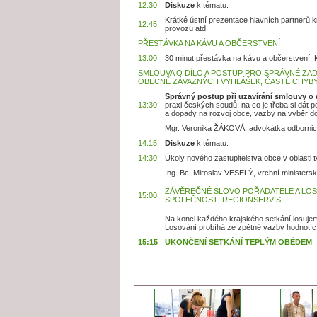
12:30
Diskuze
k tématu.
Krátké ústní prezentace hlavních partnerů k
12:45
provozu atd.
PŘESTÁVKA NA KÁVU A OBČERSTVENÍ
13:00
30 minut přestávka na kávu a občerstvení. K
SMLOUVA O DÍLO A POSTUP PRO SPRÁVNÉ ZAD
OBECNĚ ZÁVAZNÝCH VYHLÁŠEK, ČASTÉ CHYBY
Správný postup při uzavírání smlouvy o 
13:30
praxi českých soudů, na co je třeba si dát po
a dopady na rozvoj obce, vazby na výběr 
Mgr. Veronika ŽÁKOVÁ, advokátka odbornice
14:15
Diskuze
k tématu.
14:30
Úkoly nového zastupitelstva obce v oblasti 
Ing. Bc. Miroslav VESELÝ, vrchní ministerský
ZÁVĚREČNÉ SLOVO POŘADATELE A LOS
15:00
SPOLEČNOSTI REGIONSERVIS
Na konci každého krajského setkání losujem
Losování probíhá ze zpětné vazby hodnotící
15:15
UKONČENÍ SETKÁNÍ TEPLÝM OBĚDEM