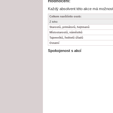
Hodnocení:
Každý absolvent této akce má možnost j
Celkem navštívilo osob:
Z toho:
Starostů, primátorů, hejtmanů
Místostarostů, náměstků
Tajemníků, ředitelů úřadů
Ostatní
Spokojenost s akcí