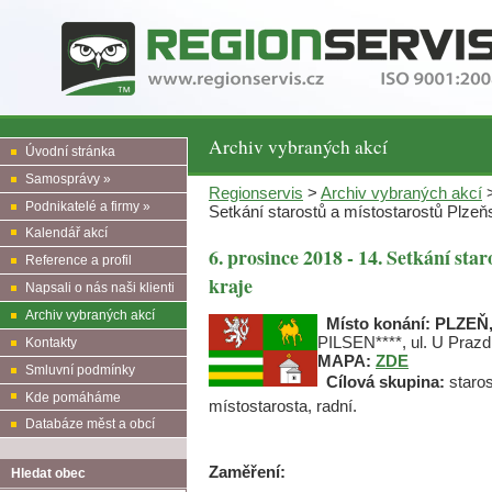
Archiv vybraných akcí
Úvodní stránka
Samosprávy »
Regionservis
>
Archiv vybraných akcí
>
Podnikatelé a firmy »
Setkání starostů a místostarostů Plzeň
Kalendář akcí
6. prosince 2018 - 14. Setkání sta
Reference a profil
kraje
Napsali o nás naši klienti
Archiv vybraných akcí
Místo konání:
PLZEŇ
PILSEN****, ul. U Prazd
Kontakty
MAPA:
ZDE
Smluvní podmínky
Cílová skupina:
staros
Kde pomáháme
místostarosta, radní.
Databáze měst a obcí
Zaměření:
Hledat obec