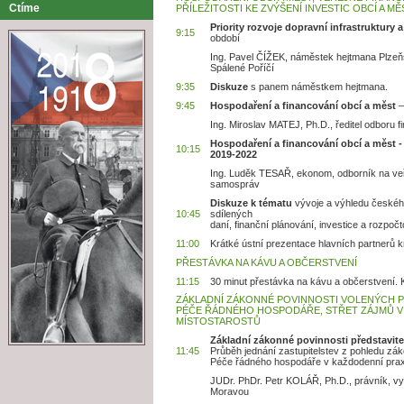
Ctíme
PŘÍLEŽITOSTI KE ZVÝŠENÍ INVESTIC OBCÍ A M
Priority rozvoje dopravní infrastruktury 
9:15
období
Ing. Pavel ČÍŽEK, náměstek hejtmana Plzeňs
Spálené Poříčí
9:35
Diskuze
s panem náměstkem hejtmana.
9:45
Hospodaření a financování obcí a měst
–
Ing. Miroslav MATEJ, Ph.D., ředitel odboru 
Hospodaření a financování obcí a měst - a
10:15
2019-2022
Ing. Luděk TESAŘ, ekonom, odborník na veř
samospráv
Diskuze k tématu
vývoje a výhledu českého
10:45
sdílených
daní, finanční plánování, investice a rozpoč
11:00
Krátké ústní prezentace hlavních partnerů k
PŘESTÁVKA NA KÁVU A OBČERSTVENÍ
11:15
30 minut přestávka na kávu a občerstvení. K
ZÁKLADNÍ ZÁKONNÉ POVINNOSTI VOLENÝCH PŘ
PÉČE ŘÁDNÉHO HOSPODÁŘE, STŘET ZÁJMŮ V 
MÍSTOSTAROSTŮ
Základní zákonné povinnosti představitel
11:45
Průběh jednání zastupitelstev z pohledu zák
Péče řádného hospodáře v každodenní praxi
JUDr. PhDr. Petr KOLÁŘ, Ph.D., právník, v
Moravou