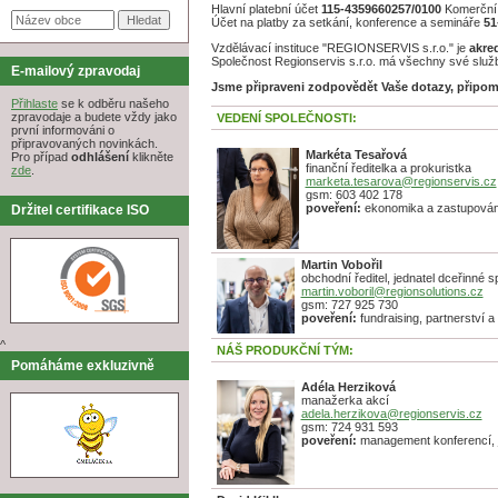
Hlavní platební účet
115-4359660257/0100
Komerční 
Účet na platby za setkání, konference a semináře
51
Vzdělávací instituce "REGIONSERVIS s.r.o." je
akre
Společnost Regionservis s.r.o. má všechny své služ
E-mailový zpravodaj
Jsme připraveni zodpovědět Vaše dotazy, připom
Přihlaste
se k odběru našeho
zpravodaje a budete vždy jako
VEDENÍ SPOLEČNOSTI:
první informováni o
připravovaných novinkách.
Markéta Tesařová
Pro případ
odhlášení
klikněte
finanční ředitelka a prokuristka
zde
.
marketa.tesarova@regionservis.cz
gsm: 603 402 178
poveření:
ekonomika a zastupování
Držitel certifikace ISO
Martin Vobořil
obchodní ředitel, jednatel dceřinné sp
martin.voboril@regionsolutions.cz
gsm: 727 925 730
poveření:
fundraising, partnerství a
^
NÁŠ PRODUKČNÍ TÝM:
Pomáháme exkluzivně
Adéla Herziková
manažerka akcí
adela.herzikova@regionservis.cz
gsm: 724 931 593
poveření:
management konferencí, j