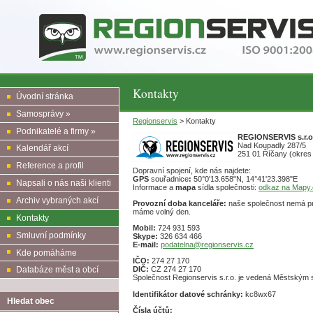
Kontakty
Úvodní stránka
Samosprávy »
Regionservis
> Kontakty
Podnikatelé a firmy »
REGIONSERVIS s.r.o
Nad Koupadly 287/5
Kalendář akcí
251 01 Říčany (okres
Reference a profil
Dopravní spojení, kde nás najdete:
GPS
souřadnice
:
50°0'13.658"N, 14°41'23.398"E
Napsali o nás naši klienti
Informace a
mapa
sídla společnosti:
odkaz na Mapy.
Archiv vybraných akcí
Provozní doba kanceláře:
naše společnost nemá pro
máme volný den.
Kontakty
Mobil:
724 931 593
Smluvní podmínky
Skype:
326 634 466
E-mail:
podatelna@regionservis.cz
Kde pomáháme
IČO:
274 27 170
DIČ:
CZ 274 27 170
Databáze měst a obcí
Společnost Regionservis s.r.o. je vedená Městský
Identifikátor datové schránky:
kc8wx67
Hledat obec
Čísla účtů: