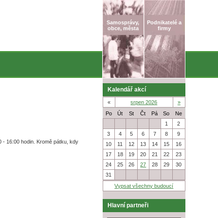
Samosprávy,
Podnikatelé a
obce, města
firmy
Kalendář akcí
«
srpen 2026
»
Po
Út
St
Čt
Pá
So
Ne
27
28
29
30
31
1
2
3
4
5
6
7
8
9
 - 16:00 hodin. Kromě pátku, kdy
10
11
12
13
14
15
16
17
18
19
20
21
22
23
24
25
26
27
28
29
30
31
1
2
3
4
5
6
Vypsat všechny budoucí
Hlavní partneři