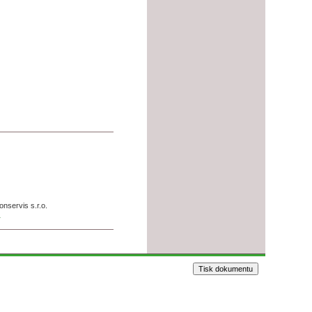
onservis s.r.o.
)