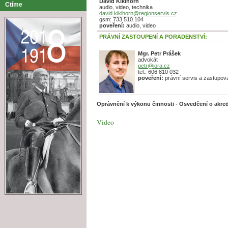
David Kiklhorn
Ctíme
audio, video, technika
david.kiklhorn@regionservis.cz
gsm: 733 510 104
poveření:
audio, video
PRÁVNÍ ZASTOUPENÍ A PORADENSTVÍ:
Mgr. Petr Prášek
advokát
petr@iora.cz
tel.: 606 810 032
poveření:
právní servis a zastupová
Oprávnění k výkonu činnosti - Osvedčení o akred
Video