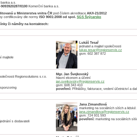
banka a.s.
-9093920287/0100
Komerční banka a.s.
ditovaná u Ministerstva vnitra ČR
pod číslem akreditace
AK/I-21/2012
by certifikovány dle normy
ISO 9001:2008 od spol.
SGS Švýcarsko
ínky či náměty na kontaktech:
Luká
š Tesař
jednatel a majitel společnosti
lukas.tesar@regionservis.cz
gsm: 602 387 872
 majitele
Mgr. Jan Švejkovský
olečnosti Regionsolutions s.r.o.
hlavní ekonom a účetní
jan.svejkovsky@regionservis.cz
gsm: 608 343 410
 sponzoring
poveření:
Přihlášky, fakturace, vedení účetnictví a d
Jana Zimandlová
marketing na sociálních sítích a lidské 
jana.zimandlova@regionservis.cz
gsm: 724 931 593
poveření:
marketing na sociálních sítíc
ednání s dodavateli