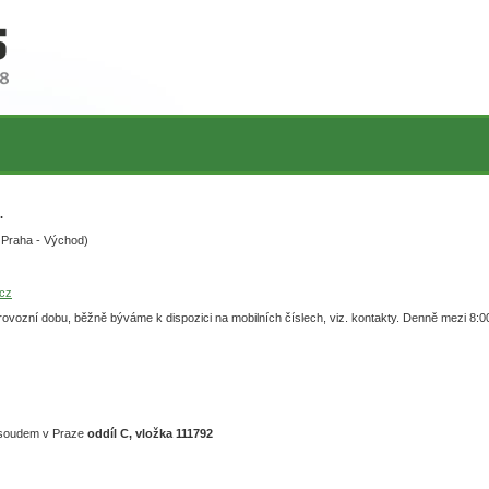
.
 Praha - Východ)
cz
vozní dobu, běžně býváme k dispozici na mobilních číslech, viz. kontakty. Denně mezi 8:00
m soudem v Praze
oddíl C, vložka 111792