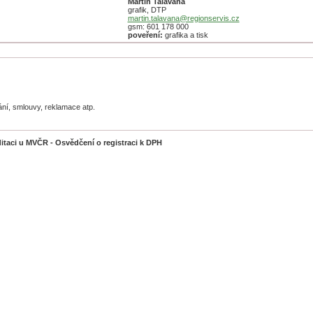
Martin Talaváňa
grafik, DTP
martin.talavana@regionservis.cz
gsm: 601 178 000
poveření:
grafika a tisk
ní, smlouvy, reklamace atp.
itaci u MVČR - Osvědčení o registraci k DPH