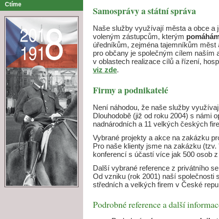
Ctíme
Samosprávy a státní správa
Naše služby využívají města a obce a j
voleným zástupcům, kterým
pomáháme
úředníkům, zejména tajemníkům měst a 
pro občany je společným cílem naším a
v oblastech realizace cílů a řízení, hos
viz zde
.
Firmy a podnikatelé
Není náhodou, že naše služby využívaj
Dlouhodobě (již od roku 2004) s námi o
nadnárodních a 11 velkých českých fir
Vybrané projekty a akce na zakázku pro
Pro naše klienty jsme na zakázku (tzv. 
konferencí s účastí více jak 500 osob 
Další vybrané reference z privátního s
Od vzniku (rok 2001) naší společnosti s
středních a velkých firem v České repub
Podrobné reference a další informac