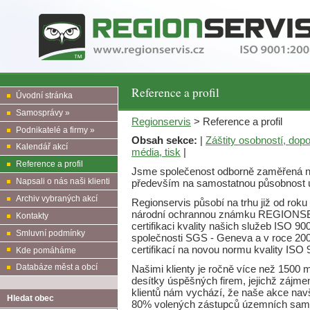
Reference a profil
Úvodní stránka
Samosprávy »
Regionservis
> Reference a profil
Podnikatelé a firmy »
Obsah sekce:
|
Záštity osobností, dop
Kalendář akcí
média, tisk
|
Reference a profil
Jsme společenost odborně zaměřená na o
Napsali o nás naši klienti
především na samostatnou působnost
Archiv vybraných akcí
Regionservis působí na trhu již od ro
národní ochrannou známku REGIONSER
Kontakty
certifikaci kvality našich služeb ISO 
Smluvní podmínky
společnosti SGS - Geneva a v roce 200
certifikací na novou normu kvality ISO
Kde pomáháme
Databáze měst a obcí
Našimi klienty je ročně více než 1500 m
desítky úspěšných firem, jejichž zájme
klientů nám vychází, že naše akce navšt
Hledat obec
80% volených zástupců územních samo