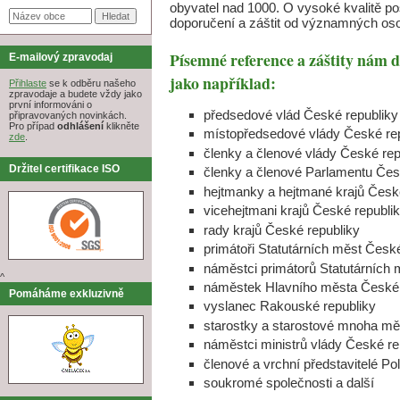
obyvatel nad 1000. O vysoké kvalitě po
doporučení a záštit od významných oso
Písemné reference a záštity nám 
E-mailový zpravodaj
jako například:
Přihlaste
se k odběru našeho
zpravodaje a budete vždy jako
první informováni o
předsedové vlád České republiky
připravovaných novinkách.
Pro případ
odhlášení
klikněte
místopředsedové vlády České re
zde
.
členky a členové vlády České rep
Držitel certifikace ISO
členky a členové Parlamentu Čes
hejtmanky a hejtmané krajů Česk
vicehejtmani krajů České republi
rady krajů České republiky
primátoři Statutárních měst Česk
náměstci primátorů Statutárních 
^
náměstek Hlavního města České 
Pomáháme exkluzivně
vyslanec Rakouské republiky
starostky a starostové mnoha mě
náměstci ministrů vlády České re
členové a vrchní představitelé Po
soukromé společnosti a další