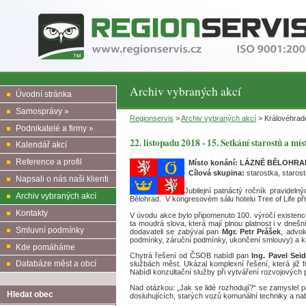
Archiv vybraných akcí
Úvodní stránka
Samosprávy »
Regionservis
>
Archiv vybraných akcí
> Královéhrade
Podnikatelé a firmy »
22. listopadu 2018 - 15. Setkání starostů a m
Kalendář akcí
Reference a profil
Místo konání:
LÁZNĚ BĚLOHRAD,
Cílová skupina:
starostka, starost
Napsali o nás naši klienti
Jubilejní patnáctý ročník pravideln
Archiv vybraných akcí
Bělohrad. V kongresovém sálu hotelu Tree of Life při
Kontakty
V úvodu akce bylo připomenuto 100. výročí existence 
ta moudrá slova, která mají plnou platnost i v dneš
Smluvní podmínky
dodavateli se zabýval pan
Mgr. Petr Prášek
, advok
podmínky, záruční podmínky, ukončení smlouvy) a ka
Kde pomáháme
Chytrá řešení od ČSOB nabídl pan
Ing. Pavel Seid
Databáze měst a obcí
službách měst. Ukázal komplexní řešení, která již
Nabídl konzultační služby při vytváření rozvojových p
Nad otázkou: „Jak se lidé rozhodují?“ se zamyslel 
Hledat obec
dosluhujících, starých vozů komunální techniky a na