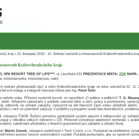
cký kraj > 22. listopadu 2018 - 15. Setkání starostů a místostarostů Královéhradeckého kra
ístostarostů Královéhradeckého kraje
 SPA RESORT TREE OF LIFE****
, ul. Lázeňská 531
PREZENTACE MÍSTA:
ZDE
MAPA:
a, místostarostka, místostarosta, radní.
ých setkání představitelů obcí a měst Královéhradeckého kraje se letos uskutečnil 22. 11.
vítal své kolegy a kolegyně starosta města pan Ing.
Pavel Šubr
.
našeho státu. Přítomní vyslechli úryvek ze zamyšlení „O politice a politicích“
T. G. Masar
ní době. Veřejnými zakázkami z pohledu starostů měst a obcí, právy a povinnostmi, správn
át, odborník na veřejné zakázky. Upozornil na pět hlavních částí smluv (předmět plnění, 
ždou z nich se podrobně zabýval. V průběhu vystoupení uvedl řadu ilustrativních, problémo
l
, zástupce ČSOB. Řešení pomohou zjednodušit systém placení a odbavování ve veřejné d
 fungují v několika velkých městech v ČR. Předvedl výhodnost platebních terminálů v pra
rojektů, nabídl také přednášky o finanční gramotnosti pro základní a střední školy.
pan
Martin Zemek
, zástupce společnosti I-Tech Czech, s.r.o. Poukázal na neefektivní vyna
bídl řešení pomocí nových univerzálních vozidel. Požádal posluchače, aby se správně rozh