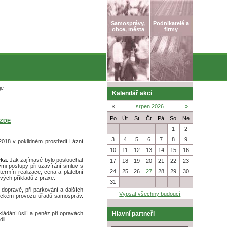
Samosprávy,
Podnikatelé a
obce, města
firmy
je
Kalendář akcí
«
srpen 2026
»
Po
Út
St
Čt
Pá
So
Ne
ZDE
27
28
29
30
31
1
2
3
4
5
6
7
8
9
 2018 v poklidném prostředí Lázní
10
11
12
13
14
15
16
yka
. Jak zajímavé bylo poslouchat
17
18
19
20
21
22
23
ými postupy při uzavírání smluv s
24
25
26
27
28
29
30
termín realizace, cena a platební
vých příkladů z praxe.
31
1
2
3
4
5
6
opravě, při parkování a dalších
Vypsat všechny budoucí
ktickém provozu úřadů samospráv.
kládání úsilí a peněz při opravách
Hlavní partneři
odli…