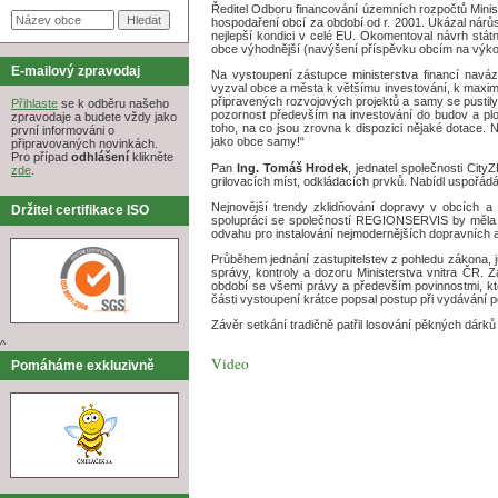
Ředitel Odboru financování územních rozpočtů Minis
hospodaření obcí za období od r. 2001. Ukázal nárůs
nejlepší kondici v celé EU. Okomentoval návrh stát
obce výhodnější (navýšení příspěvku obcím na výkon s
E-mailový zpravodaj
Na vystoupení zástupce ministerstva financí navá
vyzval obce a města k většímu investování, k maxim
připravených rozvojových projektů a samy se pustily 
Přihlaste
se k odběru našeho
pozornost především na investování do budov a ploch
zpravodaje a budete vždy jako
toho, na co jsou zrovna k dispozici nějaké dotace. 
první informováni o
jako obce samy!“
připravovaných novinkách.
Pro případ
odhlášení
klikněte
Pan
Ing. Tomáš Hrodek
, jednatel společnosti Cit
zde
.
grilovacích míst, odkládacích prvků. Nabídl uspořá
Nejnovější trendy zklidňování dopravy v obcích 
Držitel certifikace ISO
spolupráci se společností REGIONSERVIS by měla pr
odvahu pro instalování nejmodernějších dopravních 
Průběhem jednání zastupitelstev z pohledu zákona,
správy, kontroly a dozoru Ministerstva vnitra ČR. 
období se všemi právy a především povinnostmi, kt
části vystoupení krátce popsal postup při vydávání
Závěr setkání tradičně patřil losování pěkných dár
^
Video
Pomáháme exkluzivně