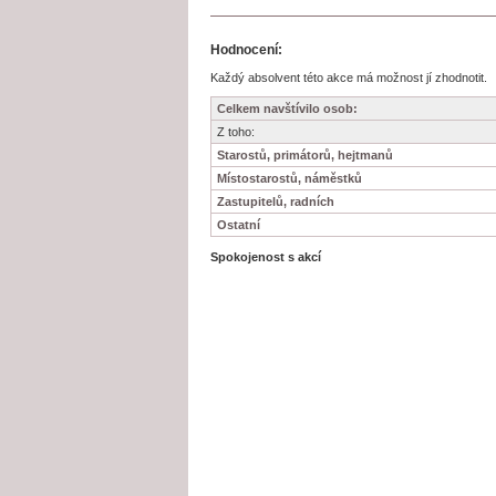
Hodnocení:
Každý absolvent této akce má možnost jí zhodnotit.
Celkem navštívilo osob:
Z toho:
Starostů, primátorů, hejtmanů
Místostarostů, náměstků
Zastupitelů, radních
Ostatní
Spokojenost s akcí