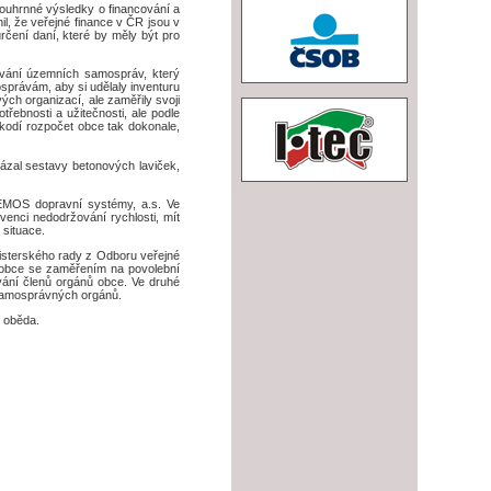
 souhrnné výsledky o financování a
l, že veřejné finance v ČR jsou v
čení daní, které by měly být pro
ování územních samospráv, který
správám, aby si udělaly inventuru
ých organizací, ale zaměřily svoji
řebnosti a užitečnosti, ale podle
škodí rozpočet obce tak dokonale,
kázal sestavy betonových laviček,
EMOS dopravní systémy, a.s. Ve
enci nedodržování rychlosti, mít
 situace.
nisterského rady z Odboru veřejné
y obce se zaměřením na povolební
vání členů orgánů obce. Ve druhé
 samosprávných orgánů.
o oběda.