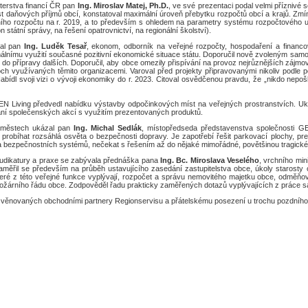
terstva financí ČR pan
Ing. Miroslav Matej, Ph.D.
, ve své prezentaci podal velmi příznivé
t daňových příjmů obcí, konstatoval maximální úroveň přebytku rozpočtů obcí a krajů. Zmíni
ního rozpočtu na r. 2019, a to především s ohledem na parametry systému rozpočtového ur
tátní správy, na řešení opatrovnictví, na regionální školství).
zal pan
Ing. Luděk Tesař
, ekonom, odborník na veřejné rozpočty, hospodaření a financ
álnímu využití současné pozitivní ekonomické situace státu. Doporučil nově zvoleným samo
do přípravy dalších. Doporučil, aby obce omezily přispívání na provoz nejrůznějších zájmov
 využívaných těmito organizacemi. Varoval před projekty připravovanými nikoliv podle pot
Nabídl svoji vizi o vývoji ekonomiky do r. 2023. Citoval osvědčenou pravdu, že „nikdo nepo
yZEN Living předvedl nabídku výstavby odpočinkových míst na veřejných prostranstvích. U
dání společenských akcí s využitím prezentovaných produktů.
a městech ukázal pan
Ing. Michal Sedlák
, místopředseda představenstva společnosti G
obíhat rozsáhlá osvěta o bezpečnosti dopravy. Je zapotřebí řešit parkovací plochy, prev
a bezpečnostních systémů, nečekat s řešením až do nějaké mimořádné, povětšinou tragické
 judikatury a praxe se zabývala přednáška pana
Ing. Bc. Miroslava Veselého
, vrchního mi
Zaměřil se především na průběh ustavujícího zasedání zastupitelstva obce, úkoly starost
eré z této veřejné funkce vyplývají, rozpočet a správu nemovitého majetku obce, odměňo
 požárního řádu obce. Zodpověděl řadu prakticky zaměřených dotazů vyplývajících z práce
ků věnovaných obchodními partnery Regionservisu a přátelskému posezení u trochu pozdníh