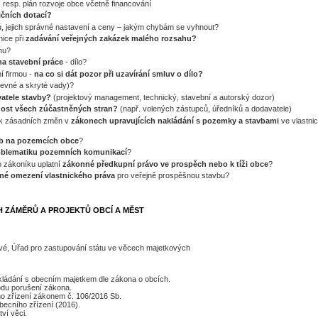
?
resp. plán rozvoje obce včetně financování
tičních dotací?
věrů, jejich správné nastavení a ceny – jakým chybám se vyhnout?
nice při
zadávání veřejných zakázek malého rozsahu?
hu?
na stavební práce
- dílo?
í firmou -
na co si dát pozor při uzavírání smluv o dílo?
jevné a skryté vady)?
vatele stavby?
(projektový management, technický, stavební a autorský dozor)
nost všech zúčastněných stran?
(např. volených zástupců, úředníků a dodavatele)
lik zásadních změn v
zákonech upravujících nakládání s pozemky a stavbami
ve vlastnic
eb na pozemcích obce
?
oblematiku pozemních komunikací
?
 zákoníku uplatní
zákonné předkupní právo ve prospěch nebo k tíži obce
?
iné omezení vlastnického práva
pro veřejně prospěšnou stavbu?
H ZÁMĚRŮ A PROJEKTŮ OBCÍ A MĚST
vé, Úřad pro zastupování státu ve věcech majetkových
kládání s obecním majetkem dle zákona o obcích.
odu porušení zákona.
o zřízení zákonem č. 106/2016 Sb.
becního zřízení (2016).
ví věci.