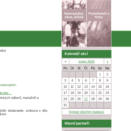
Samosprávy,
Podnikatelé a
obce, města
firmy
 měst
Kalendář akcí
«
srpen 2026
»
Po
Út
St
Čt
Pá
So
Ne
27
28
29
30
31
1
2
3
4
5
6
7
8
9
samospráv.
10
11
12
13
14
15
16
17
18
19
20
21
22
23
likněte…
omických odborů, manažeři a
24
25
26
27
28
29
30
31
1
2
3
4
5
6
ýběr dodavatele, smlouva o dílo,
Vypsat všechny budoucí
tkem.
Hlavní partneři