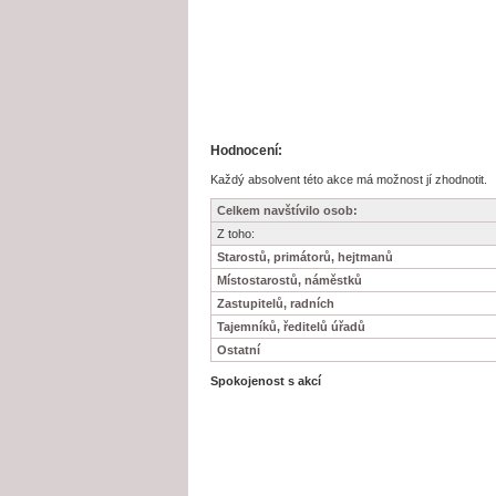
Hodnocení:
Každý absolvent této akce má možnost jí zhodnotit.
Celkem navštívilo osob:
Z toho:
Starostů, primátorů, hejtmanů
Místostarostů, náměstků
Zastupitelů, radních
Tajemníků, ředitelů úřadů
Ostatní
Spokojenost s akcí