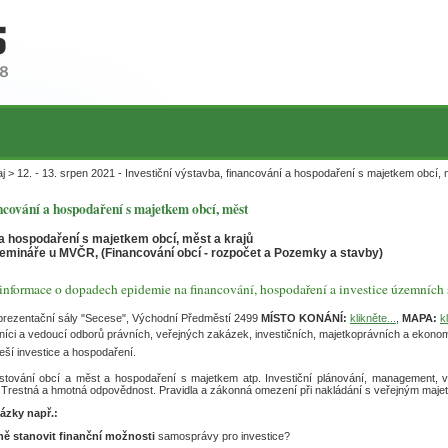
j > 12. - 13. srpen 2021 - Investiční výstavba, financování a hospodaření s majetkem obcí,
nancování a hospodaření s majetkem obcí, měst
a hospodaření s majetkem obcí, měst a krajů
emináře u MVČR, (Financování obcí - rozpočet a Pozemky a stavby)
formace o dopadech epidemie na financování, hospodaření a investice územních 
eprezentační sály "Secese", Východní Předměstí 2499
MÍSTO KONÁNÍ:
klikněte...
,
MAPA:
k
edníci a vedoucí odborů právních, veřejných zakázek, investičních, majetkoprávních a ekon
eší investice a hospodaření.
stování obcí a měst a hospodaření s majetkem atp. Investiční plánování, management, v
i. Trestná a hmotná odpovědnost. Pravidla a zákonná omezení při nakládání s veřejným maje
ázky např.:
ně stanovit finanční možnosti
samosprávy pro investice?