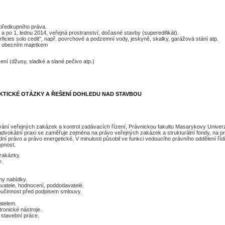
předkupního práva.
a po 1. lednu 2014, veřejná prostranství, dočasné stavby (superedifikát).
rficies solo cedit", např. povrchové a podzemní vody, jeskyně, skalky, garážová stání atp.
í s obecním majetkem
ní (džusy, sladké a slané pečivo atp.)
AKTICKÉ OTÁZKY A ŘEŠENÍ DOHLEDU NAD STAVBOU
ávání veřejných zakázek a kontrol zadávacích řízení, Právnickou fakultu Masarykovy Univerz
dvokátní praxi se zaměřuje zejména na právo veřejných zakázek a strukturální fondy, na pr
dní právo a právo energetické, V minulosti působil ve funkci vedoucího právního oddělení ř
pnost.
 zakázky.
.
ny nabídky.
avatele, hodnocení, poddodavatelé.
oučinnost před podpisem smlouvy.
atelem.
ronické nástroje.
stavební práce.