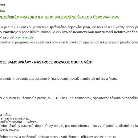
ení
AMU
ZEŇSKÉM PRAZDROJI A JEHO SKLEPENÍ SE ŠKOLOU ČEPOVÁNÍ PIVA
 a pestré),
s ukázkou jediného a
správného čepování piva
, jak ho zná a ctí každý dobrý 
o Prazdroje
s pohoštěním, hudbou a exkluzivně
neomezenou konzumací nefiltrovanéh
Prazdroji":
klikněte zde...
odného programu je závislá na konkrétních, vládních opatřeních a kapacitách prostor pivo
VOJE SAMOSPRÁVY - NÁSTROJE ROZVOJE OBCÍ A MĚST
územních rozpočtů a programové financování, bývalý naměstek ministra financí
 s 20ti letou zkušeností z praxe, MF ČR, ÚV ČR a samospráv, spoluautor zákona o rozpočt
 a měst.
územních samospráv.
inančním krytím – ukázka.
 nebo užitečný nástroj?, doporučený obsah, povinné informace ke zveřejnění na úřední desk
učení, rozpis.
čního zdraví a možností, definice stropu zadluženosti, příklady analýz z praxe.