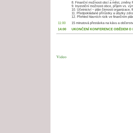
8. Finanční možnosti obcí a měst, změny R
9. Investiční možnosti obce, příjem vs. výno
10. Účetnictví – plán činnosti organizace, 
11. Předpokládané přírůstky a úbytky zdrojů
12. Přehled hlavních rizik ve finančním pl
11:00
15 minutová přestávka na kávu a občerstve
14:00
UKONČENÍ KONFERENCE OBĚDEM O
Video