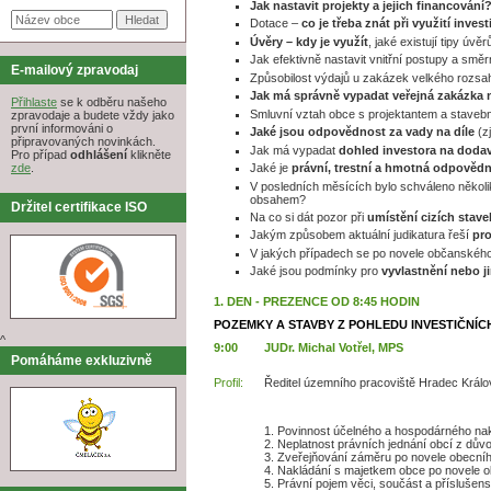
Jak nastavit projekty a jejich financování
Dotace –
co je třeba znát při využití inves
Úvěry – kdy je využít
, jaké existují tipy ú
Jak efektivně nastavit vnitřní postupy a směr
E-mailový zpravodaj
Způsobilost výdajů u zakázek velkého rozsa
Jak má správně vypadat veřejná zakázka 
Přihlaste
se k odběru našeho
Smluvní vztah obce s projektantem a stavebn
zpravodaje a budete vždy jako
první informováni o
Jaké jsou odpovědnost za vady na díle
(z
připravovaných novinkách.
Jak má vypadat
dohled investora na doda
Pro případ
odhlášení
klikněte
Jaké je
právní, trestní a hmotná odpověd
zde
.
V posledních měsících bylo schváleno něko
obsahem?
Držitel certifikace ISO
Na co si dát pozor při
umístění cizích stav
Jakým způsobem aktuální judikatura řeší
pr
V jakých případech se po novele občanského
Jaké jsou podmínky pro
vyvlastnění nebo j
1. DEN - PREZENCE OD 8:45 HODIN
POZEMKY A STAVBY Z POHLEDU INVESTIČNÍC
^
9:00
JUDr. Michal Votřel, MPS
Pomáháme exkluzivně
Profil:
Ředitel územního pracoviště Hradec Králo
1. Povinnost účelného a hospodárného na
2. Neplatnost právních jednání obcí z dův
3. Zveřejňování záměru po novele obecníh
4. Nakládání s majetkem obce po novele o
5. Právní pojem věci, součást a příslušenst