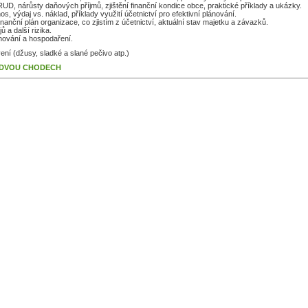
UD, nárůsty daňových příjmů, zjištění finanční kondice obce, praktické příklady a ukázky.
s, výdaj vs. náklad, příklady využití účetnictví pro efektivní plánování.
finanční plán organizace, co zjistím z účetnictví, aktuální stav majetku a závazků.
 a další rizika.
ánování a hospodaření.
ní (džusy, sladké a slané pečivo atp.)
 DVOU CHODECH