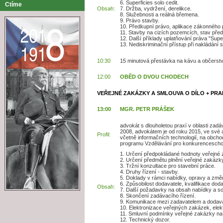
6. Superficies solo cedit.
Ctíme
Obsah:
7. Držba, vydržení, derelikce.
8. Služebnosti a reálná břemena.
9. Právo stavby.
10. Předkupní právo, aplikace zákonného 
11. Stavby na cizích pozemcích, stav před 
12. Další příklady uplatňování práva "Supe
13. Nediskriminační přístup při nakládán
10:30
15 minutová přestávka na kávu a občerstve
12:00
OBĚD O DVOU CHODECH
VEŘEJNÉ ZAKÁZKY A SMLOUVA O DÍLO + PR
13:00
MGR. PETR PRÁŠEK
advokát s dlouholetou praxí v oblasti zad
2008, advokátem je od roku 2015, ve své a
Profil:
včetně informačních technologií, na obcho
programu Vzdělávání pro konkurencescho
​1. Určení předpokládané hodnoty veřejné
2. Určení předmětu plnění veřejné zakázky
3. Tržní konzultace pro stavební práce.
4. Druhy řízení - stavby.
5. Doklady v rámci nabídky, opravy a změ
6. Způsobilost dodavatele, kvalifikace dod
Obsah:
7. Další požadavky na obsah nabídky a s
8. Skončení zadávacího řízení.
9. Komunikace mezi zadavatelem a dodav
10. Elektronizace veřejných zakázek, elekt
11. Smluvní podmínky veřejné zakázky na 
12. Technický dozor.