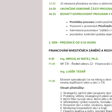
14:00
15 minutová přestávka na kávu a občerstv
14:30
UKONČENÍ ODBORNÉ ČÁSTI PROGR
16:15
BOHATÝ DOPROVODNÝ PROGRAM V PL
Prohlídka pivovaru
(velmi poučné
Posezení v prostorách
Plzeňskéh
Internetová prezentace "zážitků v 
poznámka: konkrétní podoba doprov
2. DEN - PREZENCE OD 9:15 HODIN
FINANCOVÁNÍ INVESTIČNÍCH ZÁMĚRŮ A ROZ
9:30
Ing. MIROSLAV MATEJ, Ph.D.
Profil:
MF ČR - Ředitel odboru 12 - Financování 
Ing. LUDĚK TESAŘ
Ekonom specializující se na města a obce
Profil:
mnoha úspěšných měst a obcí v ČR.
Obsah přednášky:
1. Strategický (akční) plán (program) obcí
2. Problémy většiny strategických plánů 
3. Akční Plán rozvoje obce, Akční plán s f
4. Střednědobý výhled rozpočtu, formality
5. Rozpočet obcí a měst, struktura, dopor
6. Monitoring hospodaření obcí a krajů.
7. Finanční analýza a úvěry, poznání finan