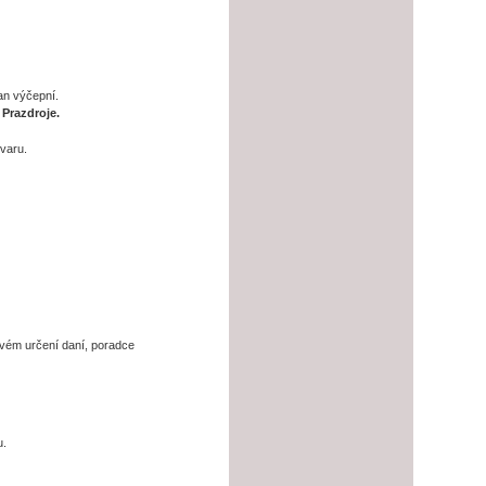
pan výčepní.
o
Prazdroje.
varu.
ovém určení daní, poradce
u.