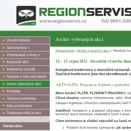
Archiv vybraných akcí
Úvodní stránka
Samosprávy »
Regionservis
>
Archiv vybraných akcí
> Plzeňský kra
Podnikatelé a firmy »
12. - 13. srpen 2021 - Investiční výstavba, fi
Kalendář akcí
Reference a profil
Komplexní konference o investiční výstavbě 
Součástí konference jsou dva akreditované s
Napsali o nás naši klienti
Archiv vybraných akcí
AKTUALITA: Program je doplněn o podrobné in
Kontakty
Místo konání:
PLZEŇ
,
PLZEŇSKÝ PRAZDROJ
, r
Cílová skupina:
starosta, místostarosta, radní, úř
Smluvní podmínky
zástupci organizací zřízených samosprávami, kteří ř
Kde pomáháme
Zaměření:
Komplexní a praktické informace o inve
Databáze měst a obcí
technický dozor investora, reklamační řízení v prax
Cílem konference je získání odpovědí na časté ot
Hledat obec
Finanční krytí investic samospráv,
jak správ