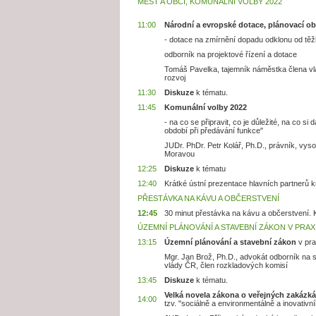
MĚST A O
BCÍ, KOMUNÁLNÍ VOLBY 2022
11:00
Národní a evropské dotace, plánovací o
- dotace na zmírnění dopadu odklonu od těžb
odborník na projektové řízení a dotace
Tomáš Pavelka, tajemník náměstka člena vlá
rozvoj
11:30
Diskuze
k tématu.
11:45
Komunální volby 2022
- na co se připravit, co je důležité, na co s
období při předávání funkce"
JUDr. PhDr. Petr Kolář, Ph.D., právník, vy
Moravou
12:25
Diskuze
k tématu
12:40
Krátké ústní prezentace hlavních partnerů k
PŘESTÁVKA NA KÁVU A OBČERSTVENÍ
12:45
30 minut přestávka na kávu a občerstvení. K
ÚZEMNÍ PLÁNOVÁNÍ A STAVEBNÍ ZÁKON V PRA
13:15
Územní plánování a stavební zákon
v pra
Mgr. Jan Brož, Ph.D., advokát odborník na s
vlády ČR, člen rozkladových komisí
13:45
Diskuze
k tématu.
Velká novela zákona o veřejných zakázk
14:00
tzv. "sociálně a environmentálně a inovativ