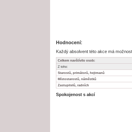
Hodnocení:
Každý absolvent této akce má možnost j
Celkem navštívilo osob:
Z toho:
Starostů, primátorů, hejtmanů
Místostarostů, náměstků
Zastupitelů, radních
Spokojenost s akcí