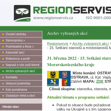
Archiv vybraných akcí
Úvodní stránka
Samosprávy »
Regionservis
>
Archiv vybraných akcí
>
Podnikatelé a firmy »
- 15. Setkání starostů a místostarostů
Kalendář akcí
31. března 2022 - 15. Setkání star
Reference a profil
Moravskoslezského kraje
Napsali o nás naši klienti
Archiv vybraných akcí
Místo konání:
OSTRAV
OSTRAVA
, ul. Kpt. Vaj
Kontakty
Zábřeh
MAPA:
ZDE
ST
Smluvní podmínky
Cílová skupina:
starostka, starosta, 
Kde pomáháme
Databáze měst a obcí
Aktuální témata v programu setkání:
Pokud to situace bude požadovat
Hledat obec
války na Ukrajině a s tím spojeno