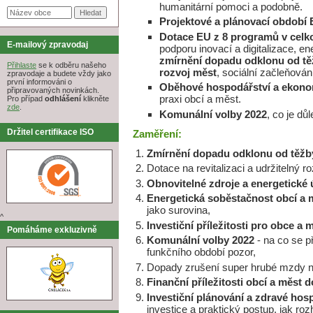
humanitární pomoci a podobně.
Projektové a plánovací období
Dotace EU z 8 programů v celk
E-mailový zpravodaj
podporu inovací a digitalizace, en
zmírnění dopadu odklonu od tě
Přihlaste
se k odběru našeho
rozvoj měst
, sociální začleňování
zpravodaje a budete vždy jako
první informováni o
Oběhové hospodářství a ekonom
připravovaných novinkách.
praxi obcí a měst.
Pro případ
odhlášení
klikněte
zde
.
Komunální volby 2022
, co je d
Držitel certifikace ISO
Zaměření:
Zmírnění dopadu odklonu od těžb
Dotace na revitalizaci a udržitelný r
Obnovitelné zdroje a energetické
Energetická soběstačnost obcí a 
jako surovina,
^
Investiční příležitosti pro obce a 
Pomáháme exkluzivně
Komunální volby 2022
- na co se př
funkčního období pozor,
Dopady zrušení super hrubé mzdy na
Finanční příležitosti obcí a měst
Investiční plánování a zdravé hos
investice a praktický postup, jak roz