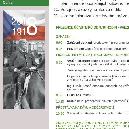
Ctíme
plán, finance obcí a jejich situace, tr
Veřejné zákazky, smlouva o dílo,
Územní plánování a stavební právo.
PREZENCE ÚČASTNÍKŮ OD 8:30 HODIN - PREZ
ZAHÁJENÍ:
9:00
Zahájení setkání
, představení programu, 
9:05
Prezentace
Generálního partnera krajských
FINANČNÍ PŘÍLEŽITOSTI OBCÍ A MĚST DO KO
Využití ekonomického potenciálu obce 
9:15
vývoje ekonomiky obcí a výhled – ukázky do
Změny legislativy v daňové soustavě dopad
Dopady krize na hospodaření a financování ob
změn ze světa veřejných financí
Ing. Luděk Tesař, ekonom, odborník na veře
samospráv
Diskuze
k tématu.
9:55
Krátké ústní prezentace hlavních partnerů k
10:10
PŘESTÁVKA NA KÁVU A OBČERSTVENÍ
30 minut přestávka na kávu a občerstvení. K
10:30
ZMÍRNĚNÍ DOPADU ODKLONU OD TĚŽBY V UH
PRO OBCE A MĚSTA V LETECH 2022 - 2027 - D