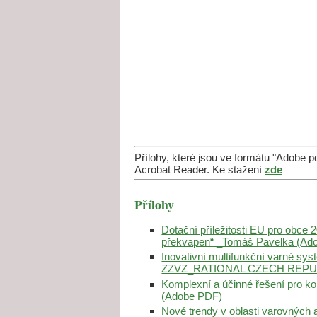
Přílohy, které jsou ve formátu "Adobe 
Acrobat Reader. Ke stažení
zde
Přílohy
Dotační příležitosti EU pro obce 
překvapen“ _Tomáš Pavelka (Ad
Inovativní multifunkční varné sy
ZZVZ_RATIONAL CZECH REPUBL
Komplexní a účinné řešení pro ko
(Adobe PDF)
Nové trendy v oblasti varovnýc