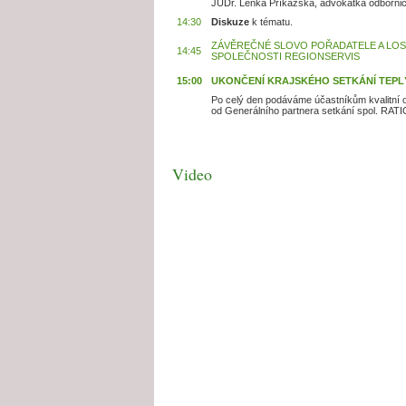
JUDr. Lenka Příkazská, advokátka odbornic
14:30
Diskuze
k tématu.
ZÁVĚREČNÉ SLOVO POŘADATELE A LOS
14:45
SPOLEČNOSTI REGIONSERVIS
15:00
UKONČENÍ KRAJSKÉHO SETKÁNÍ TEP
Po celý den podáváme účastníkům kvalitní 
od Generálního partnera setkání spol. RATI
Video