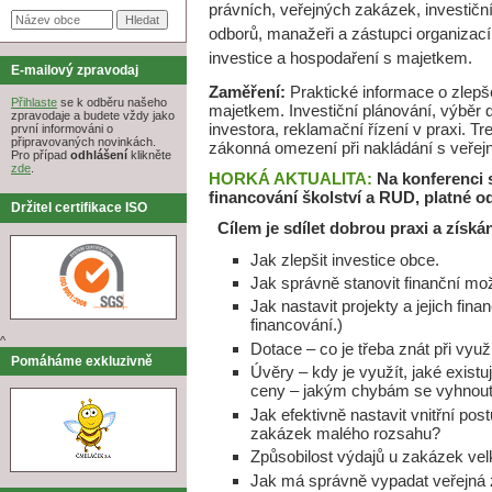
právních, veřejných zakázek, investič
odborů, manažeři a zástupci organizací
investice a hospodaření s majetkem.
E-mailový zpravodaj
Zaměření:
Praktické informace o zlepš
Přihlaste
se k odběru našeho
majetkem. Investiční plánování, výběr 
zpravodaje a budete vždy jako
investora, reklamační řízení v praxi. T
první informováni o
připravovaných novinkách.
zákonná omezení při nakládání s veře
Pro případ
odhlášení
klikněte
zde
.
HORKÁ AKTUALITA:
Na konferenci 
financování školství a RUD, platné o
Držitel certifikace ISO
Cílem je sdílet dobrou praxi a získá
Jak zlepšit investice obce.
Jak správně stanovit finanční mo
Jak nastavit projekty a jejich fin
financování.)
^
Dotace – co je třeba znát při využ
Pomáháme exkluzivně
Úvěry – kdy je využít, jaké existuj
ceny – jakým chybám se vyhnou
Jak efektivně nastavit vnitřní po
zakázek malého rozsahu?
Způsobilost výdajů u zakázek ve
Jak má správně vypadat veřejná z