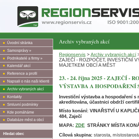
Archiv vybraných akcí
Úvodní stránka
Samosprávy »
Regionservis
>
Archiv vybraných akcí
>
Podnikatelé a firmy »
ZAJEČÍ - ROZPOČET, INVESTIČNÍ 
MAJETKEM OBCÍ A MĚST
Kalendář akcí
Reference a profil
23. - 24. října 2025 - ZAJEČÍ
Napsali o nás naši klienti
VÝSTAVBA A HOSPODAŘENÍ 
Archiv vybraných akcí
Investiční výstavba a hospodaření s 
Kontakty
akreditována, účastnici obdrží certif
Smluvní podmínky
Místo konání:
VINAŘSTVÍ U KAPLIČKY 
Kde pomáháme
484, Zaječí
Databáze měst a obcí
MAPA:
ZDE
STRÁNKY MÍSTA KONÁ
Hledat obec
Cílová skupina:
starosta, místostarost