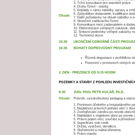
3. Tržní konzultace pro stavební práce.
4. Druhy řízení - stavby.
5. Doklady v rámci nabídky, opravy a zm
6. Způsobilost dodavatele, kvalifikace do
Obsah:
7. Další požadavky na obsah nabídky a s
8. Skončení zadávacího řízení.
9. Komunikace mezi zadavatelem a dodav
10. Elektronizace veřejných zakázek, elek
11. Smluvní podmínky veřejné zakázky na
12. Technický dozor.
15:30
UKONČENÍ ODBORNÉ ČÁSTI PROGR
16:30
BOHATÝ DOPROVODNÝ PROGRAM
Řízená degustace s prohlídkou s
Posezení v prostorech vinných sk
2. DEN - PREZENCE OD 9:15 HODIN
POZEMKY A STAVBY Z POHLEDU INVESTIČNÍC
9:30
JUDr. PhDr. PETR KOLÁŘ, Ph.D.
Obsah:
Právník, vysokoškolský pedagog a staro
1. Povinnost účelného a hospodárného na
2. Neplatnost právních jednání obcí z dů
3. Zveřejňování záměru po novele obecní
4. Nakládání s majetkem obce po novele o
5. Právní pojem věci, součást a příslušens
6. Superficies solo cedit.
7. Držba, vydržení, derelikce.
8. Služebnosti a reálná břemena.
9. Právo stavby.