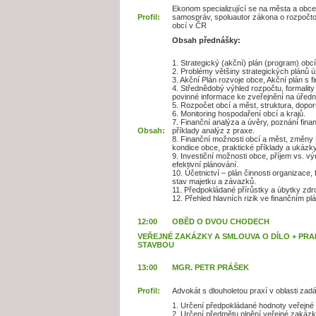
Ekonom specializující se na města a obc
Profil:
samospráv, spoluautor zákona o rozpočt
obcí v ČR
Obsah přednášky:
1. Strategický (akční) plán (program) obcí
2. Problémy většiny strategických plánů
3. Akční Plán rozvoje obce, Akční plán s 
4. Střednědobý výhled rozpočtu, formalit
povinné informace ke zveřejnění na úředn
5. Rozpočet obcí a měst, struktura, dopor
6. Monitoring hospodaření obcí a krajů.
7. Finanční analýza a úvěry, poznání finan
Obsah:
příklady analýz z praxe.
8. Finanční možnosti obcí a měst, změny 
kondice obce, praktické příklady a ukázky
9. Investiční možnosti obce, příjem vs. výn
efektivní plánování.
10. Účetnictví – plán činnosti organizace, 
stav majetku a závazků.
11. Předpokládané přírůstky a úbytky zdroj
12. Přehled hlavních rizik ve finančním p
12:00
OBĚD O DVOU CHODECH
VEŘEJNÉ ZAKÁZKY A SMLOUVA O DÍLO + PRA
STAVBOU
13:00
MGR. PETR PRÁŠEK
Profil:
Advokát s dlouholetou praxí v oblasti zad
1. Určení předpokládané hodnoty veřejné
2. Určení předmětu plnění veřejné zakázk