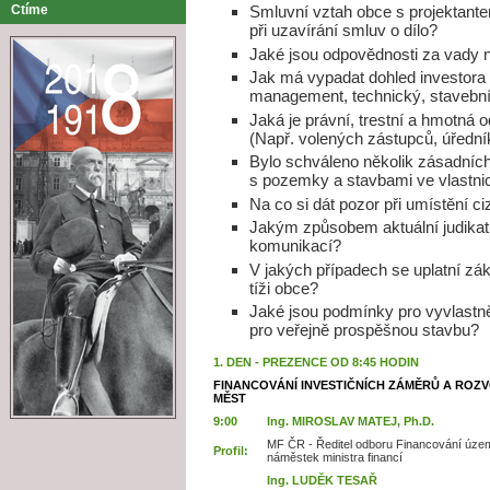
Ctíme
Smluvní vztah obce s projektantem
při uzavírání smluv o dílo?
Jaké jsou odpovědnosti za vady n
Jak má vypadat dohled investora 
management, technický, stavební 
Jaká je právní, trestní a hmotná
(Např. volených zástupců, úřední
Bylo schváleno několik zásadníc
s pozemky a stavbami ve vlastnic
Na co si dát pozor při umístění 
Jakým způsobem aktuální judikat
komunikací?
V jakých případech se uplatní z
tíži obce?
Jaké jsou podmínky pro vyvlastně
pro veřejně prospěšnou stavbu?
1. DEN - PREZENCE OD 8:45 HODIN
FINANCOVÁNÍ INVESTIČNÍCH ZÁMĚRŮ A ROZ
MĚST
9:00
Ing. MIROSLAV MATEJ, Ph.D.
MF ČR - Ředitel odboru Financování územ
Profil:
náměstek ministra financí
Ing. LUDĚK TESAŘ