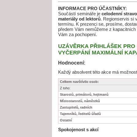
INFORMACE PRO ÚČASTNÍKY:
Součástí semináře je
celodenní strav
materiály od lektorů
. Regionservis si
termínu. K prezenci se, prosíme, dosta
předem Vám nemůžeme z kapacitních d
Vám za pochopení.
UZÁVĚRKA PŘIHLÁŠEK PRO 
VYČERPÁNÍ MAXIMÁLNÍ KAPA
Hodnocení:
Každý absolvent této akce má možnost j
Celkem navštívilo osob:
Z toho:
Starostů, primátorů, hejtmanů
Místostarostů, náměstků
Zastupitelů, radních
Tajemníků, ředitelů úřadů
Ostatní
Spokojenost s akcí