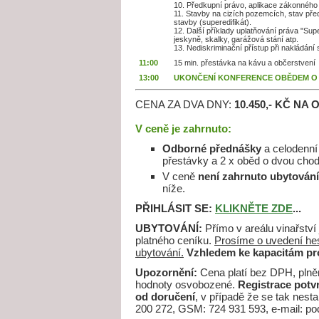
10. Předkupní právo, aplikace zákonného
11. Stavby na cizích pozemcích, stav před
stavby (superedifikát).
12. Další příklady uplatňování práva "Sup
jeskyně, skalky, garážová stání atp.
13. Nediskriminační přístup při nakládán
11:00
15 min. přestávka na kávu a občerstvení
13:00
UKONČENÍ KONFERENCE OBĚDEM O
CENA ZA DVA DNY:
10.450,- KČ NA
V ceně je zahrnuto:
Odborné přednášky
a celodenn
přestávky a 2 x oběd o dvou cho
V ceně
není zahrnuto ubytován
níže.
PŘIHLÁSIT SE:
KLIKNĚTE ZDE
...
UBYTOVÁNÍ:
Přímo v areálu vinařství
platného ceníku.
Prosíme o uvedení hes
ubytování.
Vzhledem ke kapacitám pr
Upozornění:
Cena platí bez DPH, plněn
hodnoty osvobozené.
Registrace potv
od doručení
, v případě že se tak nesta
200 272, GSM: 724 931 593, e-mail: po