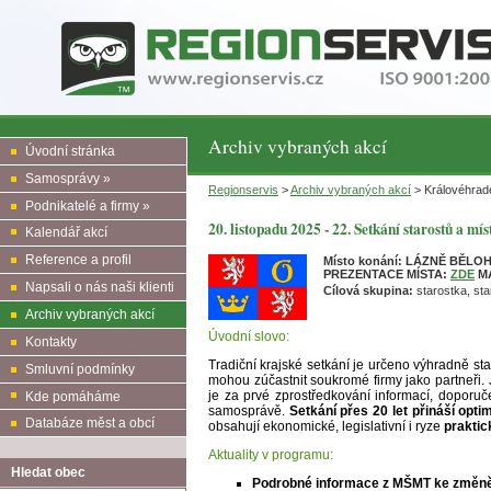
Archiv vybraných akcí
Úvodní stránka
Samosprávy »
Regionservis
>
Archiv vybraných akcí
> Královéhrade
Podnikatelé a firmy »
20. listopadu 2025 - 22. Setkání starostů a m
Kalendář akcí
Reference a profil
Místo konání:
LÁZNĚ BĚLOHR
PREZENTACE MÍSTA:
ZDE
M
Napsali o nás naši klienti
Cílová skupina:
starostka, sta
Archiv vybraných akcí
Úvodní slovo:
Kontakty
Tradiční krajské setkání je určeno výhradně s
Smluvní podmínky
mohou zúčastnit soukromé firmy jako partneři.
je za prvé zprostředkování informací, doporuč
Kde pomáháme
samosprávě.
Setkání přes 20 let přináší opti
Databáze měst a obcí
obsahují ekonomické, legislativní i ryze
praktic
Aktuality v programu:
Hledat obec
Podrobné informace z MŠMT ke změně f