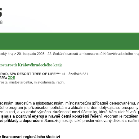
cký kraj > 20. listopadu 2025 - 22. Setkání starostů a místostarostů Královéhradeckého kra
ístostarostů Královéhradeckého kraje
AD, SPA RESORT TREE OF LIFE****
, ul. Lázeňská 531
APA:
ZDE
rosta, místostarostka, místostarosta, radní.
tarostkám, starostům a místostarostkám, místostarostům (případně delegovanému, 
 Jeho program je přizpůsoben potřebám a aktuálnímu dění dotýkající se prosperit
ení a rad, a za druhé výměna zkušeností mezi účastníky, která Vám ulehčí vaši pr
mismus a pozitivní energii a hlavně četná konkrétní řešení
. Program je rozdělen 
ké příklady a doporučení
. Samozřejmostí je také prostor věnovaný diskusi s našimi
inancování regionálního školství