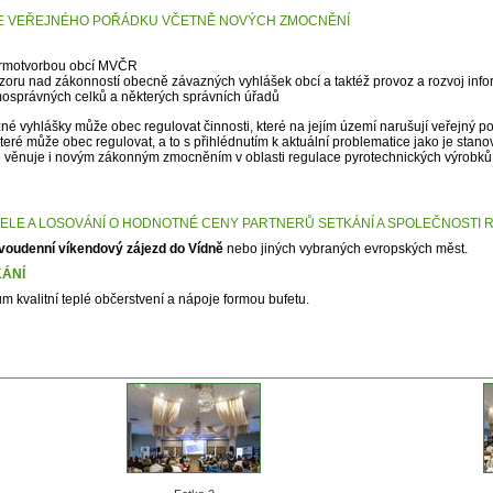
CE VEŘEJNÉHO POŘÁDKU VČETNĚ NOVÝCH ZMOCNĚNÍ
ormotvorbou obcí MVČR
zoru nad zákonností obecně závazných vyhlášek obcí a taktéž provoz a rozvoj inf
osprávných celků a některých správních úřadů
é vyhlášky může obec regulovat činnosti, které na jejím území narušují veřejný p
které může obec regulovat, a to s přihlédnutím k aktuální problematice jako je stan
e věnuje i novým zákonným zmocněním v oblasti regulace pyrotechnických výrobků 
LE A LOSOVÁNÍ O HODNOTNÉ CENY PARTNERŮ SETKÁNÍ A SPOLEČNOSTI 
voudenní víkendový zájezd do Vídně
nebo jiných vybraných evropských měst.
ÁNÍ
 kvalitní teplé občerstvení a nápoje formou bufetu.