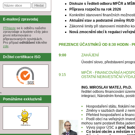
Diskuze s řediteli odboru MFČR a MŠ
Příprava rozpočtu na rok 2026
Konkrétní stanovení finančních možností 
E-mailový zpravodaj
Aktuální stav a podstatné změny RUD
Zákonné limity při stanovení mistního ko
Přihlaste
se k odběru našeho
Nová zmocnění obcí k regulaci veřejn
zpravodaje a budete vždy jako
první informováni o
připravovaných novinkách.
Pro případ
odhlášení
klikněte
PREZENCE ÚČASTNÍKŮ OD 8:30 HODIN - 
zde
.
9:00
ZAHÁJENÍ
Držitel certifikace ISO
Úvodní slovo, představení prog
MFČR - FINANCOVÁNÍ A HOS
9:15
OSTATNÍ
NEINVESTIČNÍ VÝDAJ
ING. MIROSLAV MATEJ, Ph.D.
ředitel odboru financování územn
^
integraci, Národním fondu, poslé
Pomáháme exkluzivně
•
Hospodaření státu, fiskální 
•
Změny v sazbách daně z nemo
•
Přehled hospodaření a financo
•
Podíl obcí na veřejných invest
mohou sami postavit třeba jadern
•
Vývoj úspor ÚSC a
proč budou
•
Co brání obcím a městům v 