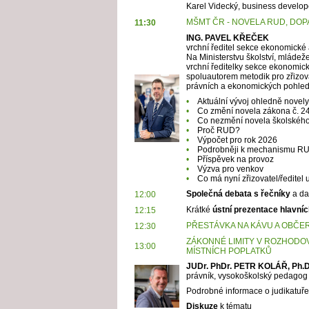
Karel Videcký, business develop
MŠMT ČR - NOVELA RUD, DO
11:30
ING. PAVEL KŘEČEK
vrchní ředitel sekce ekonomické a
Na Ministerstvu školství, mládež
vrchní ředitelky sekce ekonomic
spoluautorem metodik pro zřizová
právních a ekonomických pohle
•
Aktuální vývoj ohledně novely
•
Co změní novela zákona č. 2
•
Co nezmění novela školskéh
•
Proč RUD?
•
Výpočet pro rok 2026
•
Podrobněji k mechanismu R
•
Příspěvek na provoz
•
Výzva pro venkov
•
Co má nyní zřizovatel/ředitel 
Společná debata s řečníky
a dal
12:00
Krátké
ústní prezentace hlavníc
12:15
PŘESTÁVKA NA KÁVU A OBČE
12:30
ZÁKONNÉ LIMITY V ROZHODOV
13:00
MÍSTNÍCH POPLATKŮ
JUDr. PhDr. PETR KOLÁŘ, Ph.
právník, vysokoškolský pedagog
Podrobné informace o judikatuře
Diskuze
k tématu