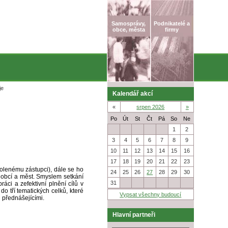
Samosprávy,
Podnikatelé a
obce, města
firmy
je
Kalendář akcí
«
srpen 2026
»
Po
Út
St
Čt
Pá
So
Ne
27
28
29
30
31
1
2
3
4
5
6
7
8
9
10
11
12
13
14
15
16
17
18
19
20
21
22
23
volenému zástupci), dále se ho
24
25
26
27
28
29
30
y obcí a měst. Smyslem setkání
31
1
2
3
4
5
6
áci a zefektivní plnění cílů v
do tří tematických celků, které
Vypsat všechny budoucí
 přednášejícími.
Hlavní partneři