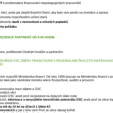
MT
k problematice financování nepedagogických pracovníků
obcí, aneb jak zlepšit finanční řízení, aby bylo více peněz na investice a opravy
(novela rozpočtového určení daní)
eficientu
daně z nemovitosti a místních poplatků
ého pořádku
PREZENCE PARTNERŮ OD 8:00 HODIN
ramu, poděkování čestným hostům a partnerům.
PODAŘENÍ ÚSC
ZMĚNY FINANCOVÁNÍ V REGIONÁLNÍM
ŠKOLSTVÍ (NEPEDAGOG
E)
ích rozpočtů Ministerstva financí. Od roku 1999 pracuje na Ministerstvu financí v 
ze také jako náměstek ministra sekce Rozpočtové, auditní a provozní.
nerovnováha mezi státem a ÚSC
vitých věcí
vání ÚSC aneb proč nezávislost na dotacích stále roste
icích,
informace o nevyužitém investičním potenciálu ÚSC
aneb proč se obce top
ou elektrárnu...
 mít do 10 let na účtech 1 bilion Kč
investicích
a jak z toho ven! Proč se obce stávají kořistí