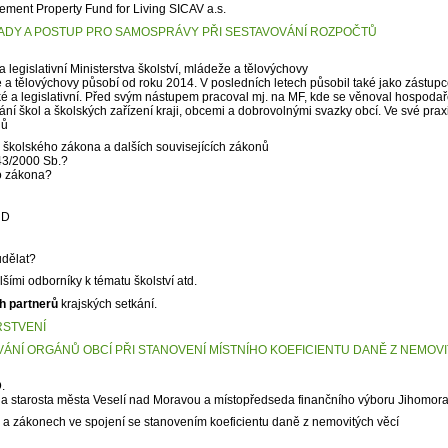
ement Property Fund for Living SICAV a.s.
PADY A POSTUP PRO SAMOSPRÁVY PŘI SESTAVOVÁNÍ ROZPOČTŮ
 legislativní Ministerstva školství, mládeže a tělovýchovy
e a tělovýchovy působí od roku 2014. V posledních letech působil také jako zástup
ké a legislativní. Před svým nástupem pracoval mj. na MF, kde se věnoval hospoda
ní škol a školských zařízení kraji, obcemi a dobrovolnými svazky obcí. Ve své prax
dů
 školského zákona a dalších souvisejících zákonů
43/2000 Sb.?
o zákona?
UD
udělat?
šími odborníky k tématu školství atd.
h partnerů
krajských setkání.
RSTVENÍ
ÁNÍ ORGÁNŮ OBCÍ PŘI STANOVENÍ MÍSTNÍHO KOEFICIENTU DANĚ Z NEMOV
D
.
 a starosta města Veselí nad Moravou a místopředseda finančního výboru Jihomor
 a zákonech ve spojení se stanovením koeficientu daně z nemovitých věcí