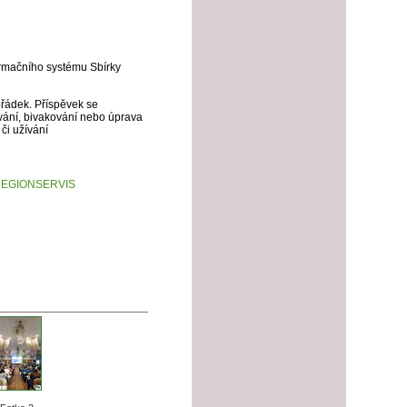
ormačního systému Sbírky
ořádek. Příspěvek se
ování, bivakování nebo úprava
či užívání
REGIONSERVIS