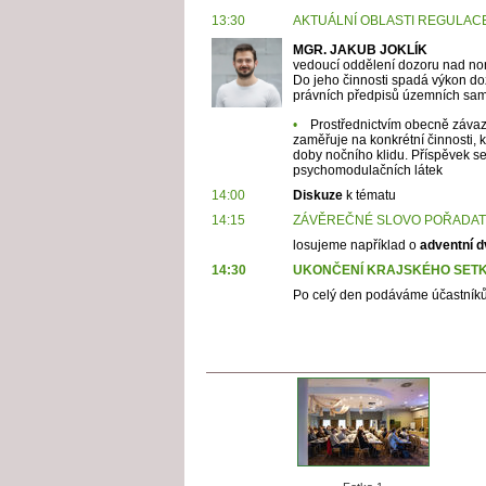
13:30
AKTUÁLNÍ OBLASTI REGULA
MGR. JAKUB JOKLÍK
vedoucí oddělení dozoru nad n
Do jeho činnosti spadá výkon do
právních předpisů územních sam
•
Prostřednictvím obecně závazn
zaměřuje na konkrétní činnosti, 
doby nočního klidu. Příspěvek s
psychomodulačních látek
14:00
Diskuze
k tématu
14:15
ZÁVĚREČNÉ SLOVO POŘADATE
losujeme například o
adventní d
14:30
UKONČENÍ KRAJSKÉHO SETK
Po celý den podáváme účastníkům