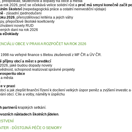
5
, předpoklad, skutečnost a dopady na obce a města
a rok 2026, proč se očekává velice solidní růst a
proč má smysl konečně začít po
lním školství
(nepedagogická práce a ostatní neinvestiční výdaje)
ěně
- zásadní zjednodučení
oku 2026
, přerozdělovací kritéria a jejich váhy
ipy, přepočtové školské koeficienty
schválení novely RUD
lených daní na rok 2026
 a eDoklady
NCIÁLU OBCE V PRAXI A ROZPOČET NA ROK 2026
u 1998 na veřejné finance s 8letou zkušeností z MF ČR a ÚV ČR.
 příjmy obcí a měst s predikcí
2026, jaké budou dopady novely
vědnost, schopnost realizovat správné projekty
prosperitu obce
e a města
I
e v praxi
bcí a jak zlepšit finanční řízení k docílení velkých úspor peněz a zvýšení investic a
ání obcí. Cíle a volby, náměty k úspěchu
h partnerů
krajských setkání.
vozních nákladech školních jídelen
.
RSTVENÍ
NTER - DŮSTOJNÁ PÉČE O SENIORY