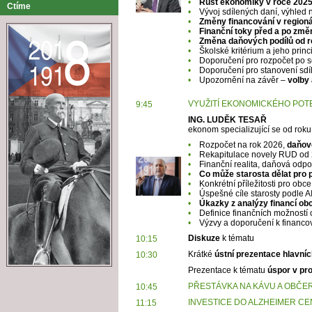
•
Růst ekonomiky v roce 202
Ctíme
•
Vývoj sdílených daní, výhled n
•
Změny financování v regioná
•
Finanční toky před a po zm
•
Změna daňových podílů od r
•
Školské kritérium a jeho princ
•
Doporučení pro rozpočet po 
•
Doporučení pro stanovení sdí
•
Upozornění na závěr –
volby
VYUŽITÍ EKONOMICKÉHO POTE
9:45
ING. LUDĚK TESAŘ
ekonom specializující se od rok
•
Rozpočet na rok 2026,
daňové
•
Rekapitulace novely RUD od 
•
Finanční realita, daňová odpo
•
Co může starosta dělat pro 
•
Konkrétní příležitosti pro obc
•
Úspešné cíle starosty podle A
•
Úkazky z analýzy financí obc
•
Definice finančních možností o
•
Výzvy a doporučení k financov
Diskuze
k tématu
10:15
Krátké
ústní prezentace hlavníc
10:30
Prezentace k tématu
úspor v pro
PŘESTÁVKA NA KÁVU A OBČE
10:45
INVESTICE DO ALZHEIMER CE
11:15