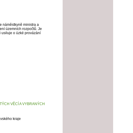
ce náměstkyně ministra a
ření územních rozpočtů. Je
i usiluje o úzké provázání
ITÝCH VĚCÍ A VYBRANÝCH
avského kraje