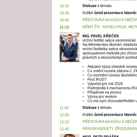
Diskuze
k tématu
10:15
Krátké
ústní prezentace hlavníc
10:30
PŘESTÁVKA NA KÁVU A OBČE
10:45
MŠMT ČR - NOVELA RUD, MET
11:15
ING. PAVEL KŘEČEK
vrchní ředitel sekce ekonomické a
Na Ministerstvu školství, mládež
vrchní ředitelky sekce ekonomic
spoluautorem metodik pro zřizová
právních a ekonomických pohle
•
Aktuální vývoj ohledně novely
•
Co změní novela zákona č. 2
•
Co nezmění novela školskéh
•
Proč RUD?
•
Výpočet pro rok 2026
•
Podrobněji k mechanismu R
•
Příspěvek na provoz
•
Výzva pro venkov
•
Co má nyní zřizovatel/ředitel 
Diskuze
k tématu
11:45
Krátké
ústní prezentace hlavníc
12:00
PŘESTÁVKA NA KÁVU A OBČE
12:15
PRÁVNÍ ASPEKTY ZŘIZOVÁNÍ 
12:45