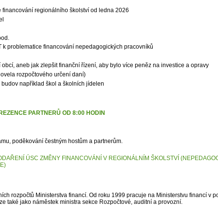
financování regionálního školství od ledna 2026
el
pod.
 k problematice financování nepedagogických pracovníků
obcí, aneb jak zlepšit finanční řízení, aby bylo více peněz na investice a opravy
ovela rozpočtového určení daní)
 budov například škol a školních jídelen
PREZENCE PARTNERŮ OD 8:00 HODIN
ramu, poděkování čestným hostům a partnerům.
PODAŘENÍ ÚSC
ZMĚNY FINANCOVÁNÍ V REGIONÁLNÍM
ŠKOLSTVÍ (NEPEDAGOG
E)
ích rozpočtů Ministerstva financí. Od roku 1999 pracuje na Ministerstvu financí v 
ze také jako náměstek ministra sekce Rozpočtové, auditní a provozní.