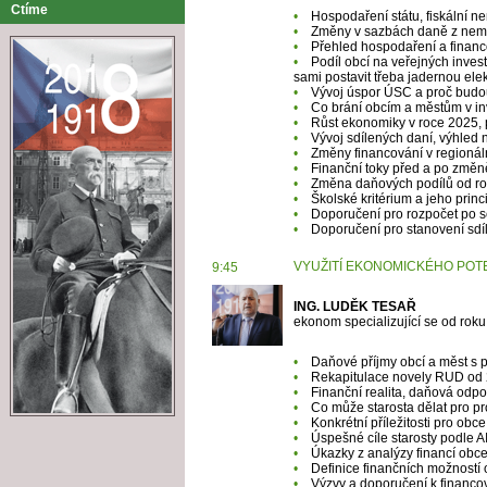
Ctíme
•
Hospodaření státu, fiskální 
•
Změny v sazbách daně z nemo
•
Přehled hospodaření a financo
•
Podíl obcí na veřejných inves
sami postavit třeba jadernou elek
•
Vývoj úspor ÚSC a proč budou 
•
Co brání obcím a městům v inve
•
Růst ekonomiky v roce 2025, 
•
Vývoj sdílených daní, výhled n
•
Změny financování v regionáln
•
Finanční toky před a po změn
•
Změna daňových podílů od roku
•
Školské kritérium a jeho princ
•
Doporučení pro rozpočet po 
•
Doporučení pro stanovení sdí
VYUŽITÍ EKONOMICKÉHO POTEN
9:45
ING. LUDĚK TESAŘ
ekonom specializující se od rok
•
Daňové příjmy obcí a měst s p
•
Rekapitulace novely RUD od 
•
Finanční realita, daňová odpo
•
Co může starosta dělat pro pr
•
Konkrétní příležitosti pro obc
•
Úspešné cíle starosty podle A
•
Úkazky z analýzy financí obce
•
Definice finančních možností o
•
Výzvy a doporučení k financov