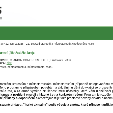
aj > 22. ledna 2026 - 21. Setkání starostů a místostarostů Jihočeského kraje
tarostů Jihočeského kraje
JOVICE
, CLARION CONGRESS HOTEL, Pražská tř. 2306
APA:
ZDE
rosta, místostarostka, místostarosta, radní.
tarostkám, starostům a místostarostkám, místostarostům (případně delegovanému, 
 Jeho program je přizpůsoben potřebám a aktuálnímu dění dotýkající se prosperit
ení a rad, a za druhé výměna zkušeností mezi účastníky, která Vám ulehčí vaši pr
mismus a pozitivní energii a hlavně četná konkrétní řešení
. Program je rozdělen 
ké příklady a doporučení
. Samozřejmostí je také prostor věnovaný diskusi s našimi
upně přidávat "horké aktuality" podle vývoje a změny, které přinese napříkla