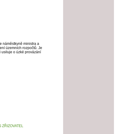
ce náměstkyně ministra a
ření územních rozpočtů. Je
i usiluje o úzké provázání
 ZŘIZOVATEL