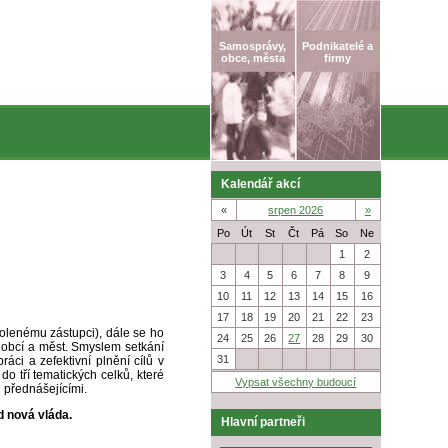
Samosprávy,
Podnikatelé a
obce, města
firmy
Kalendář akcí
«
srpen 2026
»
Po
Út
St
Čt
Pá
So
Ne
27
28
29
30
31
1
2
3
4
5
6
7
8
9
10
11
12
13
14
15
16
17
18
19
20
21
22
23
volenému zástupci), dále se ho
24
25
26
27
28
29
30
y obcí a měst. Smyslem setkání
31
1
2
3
4
5
6
áci a zefektivní plnění cílů v
do tří tematických celků, které
Vypsat všechny budoucí
 přednášejícími.
d nová vláda.
Hlavní partneři