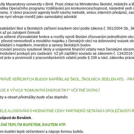
ty Masarykovy univerzity v Brně. Praxi získal na Ministerstvu školství, mládeže a t
etodika Operačního programu Vzdělávání pro konkurenceschopnost, následně vedl 
ramu. V rámci pracovní agendy tvořil návrhy metodik, smluv, interních předpisů, z
 se nyní věnuje rovněž jako samostatný advokát
 zakládání škol a školských zařízení svazkem obcí podle zákona č. 561/2004 Sb., š
ol až po zahájení činnosti
ka sdílené zřizovatelské funkce a rozdíly oproti školám zřizovaným jednotlivými ob
 převod nemovitostí a movitého majetku z členských obcí na dobrovolný svazek ob
ládání s majetkem, investice a opravy školských budov
ancování provozu svazkové školy a vzájemné finanční vztahy mezi členskými obce
dnodušení postupů pro zadávání VZ při zajištění souladu se zákonem č. 134/2016 
 práv a povinností z pracovněprávních vztahů podle § 338 a násl. zákoníku práce
RÁVĚ VEŘEJNÝCH BUDOV NAPŘÍKLAD ŠKOL, ŠKOLNÍCH JÍDELEN ATD. - PRA
UZE K VÝVOJI "KOMUNITNÍ ENERGETIKY" VČETNĚ DOTACÍ
oby a obsah přednášky bude včas doplněn.
LE A LOSOVÁNÍ O HODNOTNÉ CENY PARTNERŮ SETKÁNÍ A SPOLEČNOSTI 
zájezd do Benátek
.
NÍ TEPLÝM BUFETEM, RAUTEM ATP.
 kvalitní teplé občerstvení a nápoje formou bufetu.