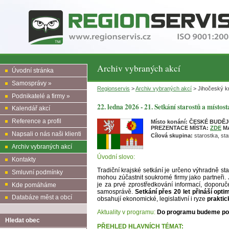
Archiv vybraných akcí
Úvodní stránka
Samosprávy »
Regionservis
>
Archiv vybraných akcí
> Jihočeský kr
Podnikatelé a firmy »
22. ledna 2026 - 21. Setkání starostů a místos
Kalendář akcí
Reference a profil
Místo konání: ČESKÉ BUDĚ
PREZENTACE MÍSTA:
ZDE
M
Napsali o nás naši klienti
Cílová skupina:
starostka, sta
Archiv vybraných akcí
Úvodní slovo:
Kontakty
Tradiční krajské setkání je určeno výhradně s
Smluvní podmínky
mohou zúčastnit soukromé firmy jako partneři.
je za prvé zprostředkování informací, doporuč
Kde pomáháme
samosprávě.
Setkání přes 20 let přináší opti
Databáze měst a obcí
obsahují ekonomické, legislativní i ryze
praktic
Aktuality v programu:
Do programu budeme post
Hledat obec
PŘEHLED HLAVNÍCH TÉMAT: