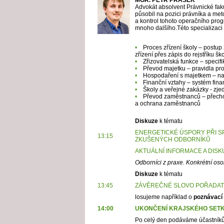
MGR. PETR PRÁŠEK
Advokát absolvent Právnické fakul
působil na pozici právníka a m
a kontrol tohoto operačního prog
mnoho dalšího.Této specializaci
•
Proces zřízení školy – postup
zřízení přes zápis do rejstříku šk
•
Zřizovatelská funkce – specifi
•
Převod majetku – pravidla pro
•
Hospodaření s majetkem – nak
•
Finanční vztahy – systém fin
•
Školy a veřejné zakázky - zje
•
Převod zaměstnanců – přechod
a ochrana zaměstnanců
Diskuze
k tématu
ENERGETICKÉ ÚSPORY PŘI SP
13:15
ZKUŠENÝCH ODBORNÍKŮ
AKTUÁLNÍ INFORMACE A DISK
Odborníci z praxe. Konkrétní os
Diskuze
k tématu
13:45
ZÁVĚREČNÉ SLOVO POŘADATE
losujeme například o
poznávací 
14:00
UKONČENÍ KRAJSKÉHO SETKÁ
Po celý den podáváme účastníkům