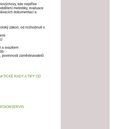
ělovýchovy, kde nejdříve
oddělení metodiky, evaluace
adávacích dokumentací a
kolský zákon, od rozhodnutí o
cemi
cí
mi a svazkem
Sb.
, povinnosti zaměstnavatelů
KTICKÉ RADY A TIPY OD
REGIONSERVIS