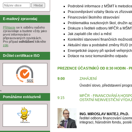
Podrobné informace z MŠMT k metodice 
Pracovněprávní vztahy škola vs zřizovat
Financování školního stravování
E-mailový zpravodaj
Problematika svazkových škol, družin a
Přihlaste
se k odběru našeho
Diskuze s řediteli odboru MFČR a MŠMT
zpravodaje a budete vždy jako
Jak zaplatit cíle obcí a měst
první informováni o
připravovaných novinkách.
Konkrétní stanovení finančních možností 
Pro případ
odhlášení
klikněte
Aktuální stav a podstatné změny RUD (n
zde
.
Energetické úspory při správě veřejných
Držitel certifikace ISO
Dotace na svoz komunálního odpadu
PREZENCE ÚČASTNÍKŮ OD 8:30 HODIN - 
9:00
ZAHÁJENÍ
Úvodní slovo, představení prog
^
MFČR - FINANCOVÁNÍ A HOS
Pomáháme exkluzivně
9:15
OSTATNÍ
NEINVESTIČNÍ VÝDAJ
ING. MIROSLAV MATEJ, Ph.D.
ředitel odboru financování územn
integraci, Národním fondu, poslé