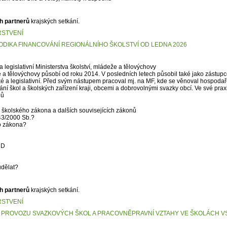
h partnerů
krajských setkání.
RSTVENÍ
ODIKA FINANCOVÁNÍ REGIONÁLNÍHO ŠKOLSTVÍ OD LEDNA 2026
 legislativní Ministerstva školství, mládeže a tělovýchovy
e a tělovýchovy působí od roku 2014. V posledních letech působil také jako zástup
ké a legislativní. Před svým nástupem pracoval mj. na MF, kde se věnoval hospoda
ní škol a školských zařízení kraji, obcemi a dobrovolnými svazky obcí. Ve své prax
dů
 školského zákona a dalších souvisejících zákonů
43/2000 Sb.?
o zákona?
UD
udělat?
h partnerů
krajských setkání.
RSTVENÍ
A PROVOZU SVAZKOVÝCH ŠKOL A PRACOVNĚPRAVNÍ VZTAHY VE ŠKOLÁCH VS