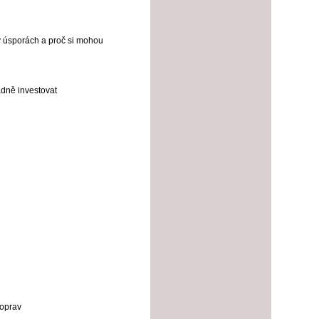
v úsporách a proč si mohou
ádně investovat
 oprav