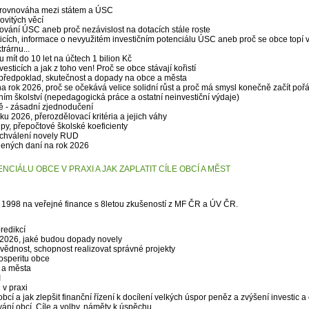
nerovnováha mezi státem a ÚSC
vitých věcí
vání ÚSC aneb proč nezávislost na dotacích stále roste
ticích, informace o nevyužitém investičním potenciálu ÚSC aneb proč se obce topí 
trárnu...
mít do 10 let na účtech 1 bilion Kč
sticích a jak z toho ven! Proč se obce stávají kořistí
předpoklad, skutečnost a dopady na obce a města
a rok 2026, proč se očekává velice solidní růst a proč má smysl konečně začít poř
ím školství (nepedagogická práce a ostatní neinvestiční výdaje)
ě - zásadní zjednodučení
 2026, přerozdělovací kritéria a jejich váhy
ipy, přepočtové školské koeficienty
schválení novely RUD
lených daní na rok 2026
CIÁLU OBCE V PRAXI A JAK ZAPLATIT CÍLE OBCÍ A MĚST
u 1998 na veřejné finance s 8letou zkušeností z MF ČR a ÚV ČR.
redikcí
2026, jaké budou dopady novely
vědnost, schopnost realizovat správné projekty
osperitu obce
e a města
I
 v praxi
bcí a jak zlepšit finanční řízení k docílení velkých úspor peněz a zvýšení investic a
ání obcí. Cíle a volby, náměty k úspěchu