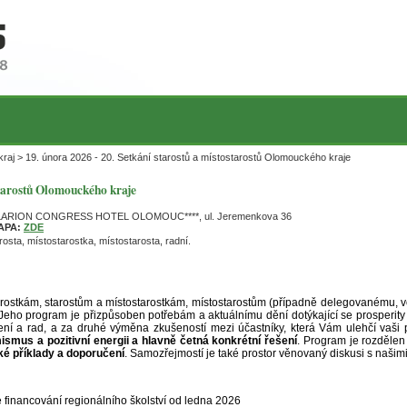
aj > 19. února 2026 - 20. Setkání starostů a místostarostů Olomouckého kraje
ostarostů Olomouckého kraje
LARION CONGRESS HOTEL OLOMOUC****, ul. Jeremenkova 36
APA:
ZDE
rosta, místostarostka, místostarosta, radní.
tarostkám, starostům a místostarostkám, místostarostům (případně delegovanému, 
 Jeho program je přizpůsoben potřebám a aktuálnímu dění dotýkající se prosperit
ení a rad, a za druhé výměna zkušeností mezi účastníky, která Vám ulehčí vaši pr
mismus a pozitivní energii a hlavně četná konkrétní řešení
. Program je rozdělen 
ké příklady a doporučení
. Samozřejmostí je také prostor věnovaný diskusi s našimi
financování regionálního školství od ledna 2026