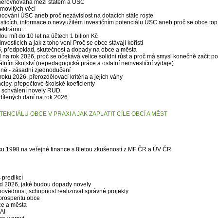
í nerovnováha mezi státem a ÚSC
movitých věcí
cování ÚSC aneb proč nezávislost na dotacích stále roste
esticích, informace o nevyužitém investičním potenciálu ÚSC aneb proč se obce top
ektrárnu...
u mít do 10 let na účtech 1 bilion Kč
esticích a jak z toho ven! Proč se obce stávají kořistí
, předpoklad, skutečnost a dopady na obce a města
 na rok 2026, proč se očekává velice solidní růst a proč má smysl konečně začít p
lním školství (nepedagogická práce a ostatní neinvestiční výdaje)
ěně - zásadní zjednodučení
ku 2026, přerozdělovací kritéria a jejich váhy
ncipy, přepočtové školské koeficienty
 schválení novely RUD
dílených daní na rok 2026
ENCIÁLU OBCE V PRAXI A JAK ZAPLATIT CÍLE OBCÍ A MĚST
oku 1998 na veřejné finance s 8letou zkušeností z MF ČR a ÚV ČR.
 predikcí
d 2026, jaké budou dopady novely
povědnost, schopnost realizovat správné projekty
prosperitu obce
bce a města
AI