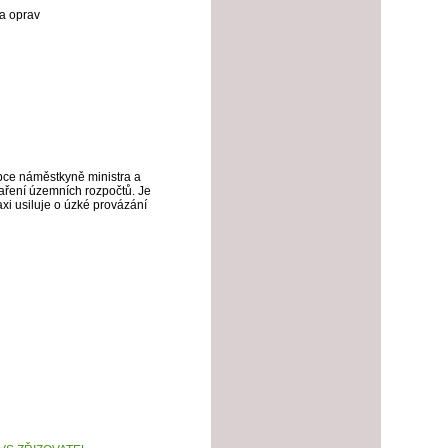
 a oprav
upce náměstkyně ministra a
aření územních rozpočtů. Je
xi usiluje o úzké provázání