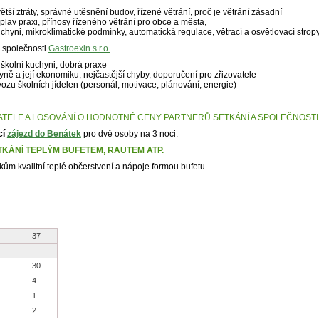
ětší ztráty, správné utěsnění budov, řízené větrání, proč je větrání zásadní
eplav praxi, přínosy řízeného větrání pro obce a města,
chyni, mikroklimatické podmínky, automatická regulace, větrací a osvětlovací stro
l společnosti
Gastroexin s.r.o.
školní kuchyni, dobrá praxe
ně a její ekonomiku, nejčastější chyby, doporučení pro zřizovatele
ovozu školních jídelen (personál, motivace, plánování, energie)
ELE A LOSOVÁNÍ O HODNOTNÉ CENY PARTNERŮ SETKÁNÍ A SPOLEČNOSTI
cí
zájezd do Benátek
pro dvě osoby na 3 noci.
KÁNÍ TEPLÝM BUFETEM, RAUTEM ATP.
m kvalitní teplé občerstvení a nápoje formou bufetu.
37
30
4
1
2