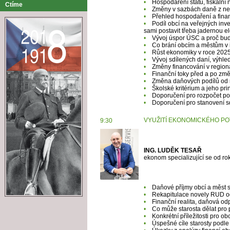
•
Hospodaření státu, fiskáln
Ctíme
•
Změny v sazbách daně z ne
•
Přehled hospodaření a finan
•
Podíl obcí na veřejných inv
sami postavit třeba jadernou el
•
Vývoj úspor ÚSC a proč budo
•
Co brání obcím a městům v inv
•
Růst ekonomiky v roce 2025
•
Vývoj sdílených daní, výhled
•
Změny financování v regioná
•
Finanční toky před a po zm
•
Změna daňových podílů od ro
•
Školské kritérium a jeho pri
•
Doporučení pro rozpočet po
•
Doporučení pro stanovení s
VYUŽITÍ EKONOMICKÉHO POT
9:30
ING. LUDĚK TESAŘ
ekonom specializující se od r
•
Daňové příjmy obcí a měst s
•
Rekapitulace novely RUD o
•
Finanční realita, daňová od
•
Co může starosta dělat pro 
•
Konkrétní příležitosti pro o
•
Úspešné cíle starosty podle 