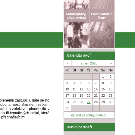
Samosprávy,
Podnikatelé a
obce, města
firmy
Kalendář akcí
«
srpen 2026
»
Po
Út
St
Čt
Pá
So
Ne
27
28
29
30
31
1
2
3
4
5
6
7
8
9
10
11
12
13
14
15
16
17
18
19
20
21
22
23
volenému zástupci), dále se ho
24
25
26
27
28
29
30
y obcí a měst. Smyslem setkání
31
1
2
3
4
5
6
áci a zefektivní plnění cílů v
do tří tematických celků, které
Vypsat všechny budoucí
 přednášejícími.
Hlavní partneři