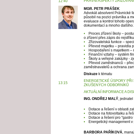
PRÁVNÍ ASPEKTY
ZŘIZOVÁN
12:40
MGR. PETR PRÁŠEK
Advokát absolvent Právnické fak
působil na pozici právníka a 
evaluace a kontrol tohoto oper
dokumentací a mnoho dalšího.T
•
Proces zřízení školy – postu
o zřízení přes zápis do rejstřík
•
Zřizovatelská funkce – speci
•
Převod majetku – pravidla p
•
Hospodaření s majetkem – n
•
Finanční vztahy – systém fi
•
Školy a veřejné zakázky - z
•
Převod zaměstnanců – přecho
zaměstnavatelů a ochrana za
Diskuze
k tématu
ENERGETICKÉ ÚSPORY PŘI S
13:15
ZKUŠENÝCH ODBORNÍKŮ
AKTUÁLNÍ INFORMACE A DIS
ING. ONDŘEJ MALÝ
, jednate
•
Dotace a řešení v oblasti z
•
Dotace na fotovoltaiku a ře
•
Dotace a řešení pro "gastro
•
Energetický management v pr
BARBORA PAŘÍKOVÁ
, mana