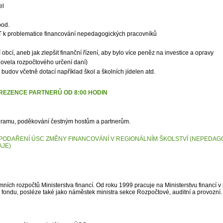
el
pod.
 k problematice financování nepedagogických pracovníků
obcí, aneb jak zlepšit finanční řízení, aby bylo více peněz na investice a opravy
ovela rozpočtového určení daní)
budov včetně dotací například škol a školních jídelen atd.
PREZENCE PARTNERŮ OD 8:00 HODIN
ogramu, poděkování čestným hostům a partnerům.
SPODAŘENÍ ÚSC
ZMĚNY FINANCOVÁNÍ V REGIONÁLNÍM
ŠKOLSTVÍ (NEPEDAG
AJE)
mních rozpočtů Ministerstva financí. Od roku 1999 pracuje na Ministerstvu financí v
fondu, posléze také jako náměstek ministra sekce Rozpočtové, auditní a provozní.