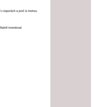
í v úsporách a proč si mohou
ořádně investovat