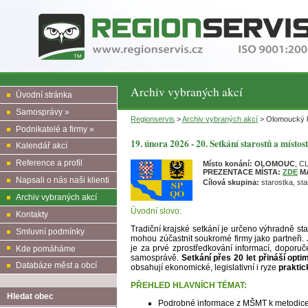
Archiv vybraných akcí
Úvodní stránka
Samosprávy »
Regionservis
>
Archiv vybraných akcí
> Olomoucký kr
Podnikatelé a firmy »
19. února 2026 - 20. Setkání starostů a míst
Kalendář akcí
Reference a profil
Místo konání: OLOMOUC
, C
PREZENTACE MÍSTA:
ZDE
M
Napsali o nás naši klienti
Cílová skupina:
starostka, sta
Archiv vybraných akcí
Úvodní slovo:
Kontakty
Tradiční krajské setkání je určeno výhradně s
Smluvní podmínky
mohou zúčastnit soukromé firmy jako partneři.
je za prvé zprostředkování informací, doporuč
Kde pomáháme
samosprávě.
Setkání přes 20 let přináší opti
Databáze měst a obcí
obsahují ekonomické, legislativní i ryze
praktic
PŘEHLED HLAVNÍCH TÉMAT:
Hledat obec
Podrobné informace z MŠMT k metodice 