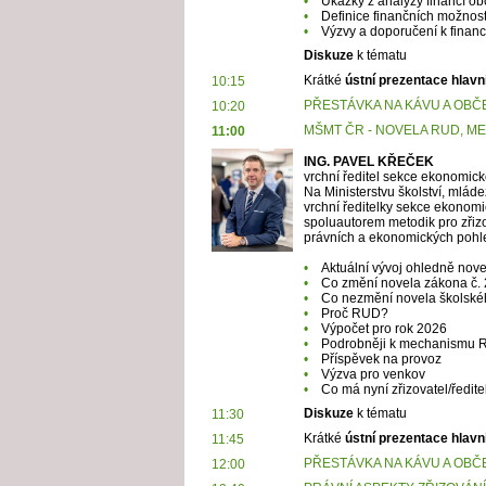
•
Úkazky z analýzy financí obc
•
Definice finančních možností
•
Výzvy a doporučení k financ
Diskuze
k tématu
Krátké
ústní prezentace hlavn
10:15
PŘESTÁVKA NA KÁVU A OBČ
10:20
MŠMT ČR - NOVELA RUD, M
11:00
ING. PAVEL KŘEČEK
vrchní ředitel sekce ekonomické
Na Ministerstvu školství, mlád
vrchní ředitelky sekce ekonomi
spoluautorem metodik pro zřizo
právních a ekonomických poh
•
Aktuální vývoj ohledně nove
•
Co změní novela zákona č.
•
Co nezmění novela školsk
•
Proč RUD?
•
Výpočet pro rok 2026
•
Podrobněji k mechanismu
•
Příspěvek na provoz
•
Výzva pro venkov
•
Co má nyní zřizovatel/ředite
Diskuze
k tématu
11:30
Krátké
ústní prezentace hlavn
11:45
PŘESTÁVKA NA KÁVU A OBČ
12:00