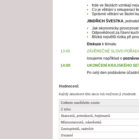
•
Kde ve školách vznikají nejv
•
Co je větrání s rekuperací t
•
Správné větrání ve školní ku
JINDŘICH ŠVESTKA
, jednate
•
Jak ekonomicky provozovat 
•
Odpovědnost za řízení kuchy
•
Blízká největší rizika při pr
Diskuze
k tématu
13:45
ZÁVĚREČNÉ SLOVO POŘADAT
losujeme například o
poznáva
14:00
UKONČENÍ KRAJSKÉHO SET
Po celý den podáváme účastníků
Hodnocení:
Každý absolvent této akce má možnost jí zhodnotit.
Celkem navštívilo osob:
Z toho:
Starostů, primátorů, hejtmanů
Místostarostů, náměstků
Zastupitelů, radních
Ostatní