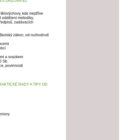
VS ZŘIZOVATEL
 tělovýchovy, kde nejdříve
 oddělení metodiky,
předpisů, zadávacích
 školský zákon, od rozhodnutí
obcemi
obcí
emi a svazkem
6 Sb.
e, povinnosti
AKTICKÉ RADY A TIPY OD
eniory