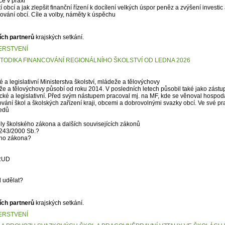
e v praxi
 obcí a jak zlepšit finanční řízení k docílení velkých úspor peněz a zvýšení investic
ování obcí. Cíle a volby, náměty k úspěchu
ích partnerů
krajských setkání.
ERSTVENÍ
ETODIKA FINANCOVÁNÍ REGIONÁLNÍHO ŠKOLSTVÍ OD LEDNA 2026
 a legislativní Ministerstva školství, mládeže a tělovýchovy
eže a tělovýchovy působí od roku 2014. V posledních letech působil také jako zást
cké a legislativní. Před svým nástupem pracoval mj. na MF, kde se věnoval hospod
vání škol a školských zařízení kraji, obcemi a dobrovolnými svazky obcí. Ve své pra
ledů
ly školského zákona a dalších souvisejících zákonů
 243/2000 Sb.?
ého zákona?
 RUD
l udělat?
ích partnerů
krajských setkání.
ERSTVENÍ