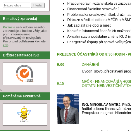
Pracovněprávní vztahy škola vs zřizovat
Financování školního stravování
Problematika svazkových škol, družin a
E-mailový zpravodaj
Diskuze s řediteli odboru MFČR a MŠMT
Jak zaplatit cíle obcí a měst
Přihlaste
se k odběru našeho
Konkrétní stanovení finančních možností 
zpravodaje a budete vždy jako
první informováni o
Aktuální stav a podstatné změny RUD (n
připravovaných novinkách.
Pro případ
odhlášení
klikněte
Energetické úspory při správě veřejných 
zde
.
PREZENCE ÚČASTNÍKŮ OD 8:30 HODIN - 
Držitel certifikace ISO
9:00
ZAHÁJENÍ
Úvodní slovo, představení pr
MFČR - FINANCOVÁNÍ A HO
9:15
OSTATNÍ
NEINVESTIČNÍ VÝD
^
Pomáháme exkluzivně
ING. MIROSLAV MATEJ, Ph.D.
ředitel odboru financování úze
Evropskou integraci, Národním 