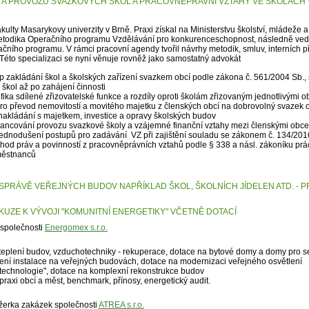
Í A PROVOZU SVAZKOVÝCH ŠKOL A PRACOVNĚPRAVNÍ VZTAHY VE ŠKOLÁCH 
ulty Masarykovy univerzity v Brně. Praxi získal na Ministerstvu školství, mládeže a
metodika Operačního programu Vzdělávání pro konkurenceschopnost, následně vedl
ačního programu. V rámci pracovní agendy tvořil návrhy metodik, smluv, interních 
éto specializaci se nyní věnuje rovněž jako samostatný advokát
p zakládání škol a školských zařízení svazkem obcí podle zákona č. 561/2004 Sb.,
u škol až po zahájení činnosti
fika sdílené zřizovatelské funkce a rozdíly oproti školám zřizovaným jednotlivými 
ro převod nemovitostí a movitého majetku z členských obcí na dobrovolný svazek 
akládání s majetkem, investice a opravy školských budov
nancování provozu svazkové školy a vzájemné finanční vztahy mezi členskými obc
jednodušení postupů pro zadávání VZ při zajištění souladu se zákonem č. 134/201
d práv a povinností z pracovněprávních vztahů podle § 338 a násl. zákoníku prác
městnanců
PRÁVĚ VEŘEJNÝCH BUDOV NAPŘÍKLAD ŠKOL, ŠKOLNÍCH JÍDELEN ATD. - PR
KUZE K VÝVOJI "KOMUNITNÍ ENERGETIKY" VČETNĚ DOTACÍ
l společnosti
Energomex s.r.o.
ateplení budov, vzduchotechniky - rekuperace, dotace na bytové domy a domy pro s
šení instalace na veřejných budovách, dotace na modernizaci veřejného osvětlení
 technologie", dotace na komplexní rekonstrukce budov
axi obcí a měst, benchmark, přínosy, energetický audit.
žerka zakázek společnosti
ATREA s.r.o.