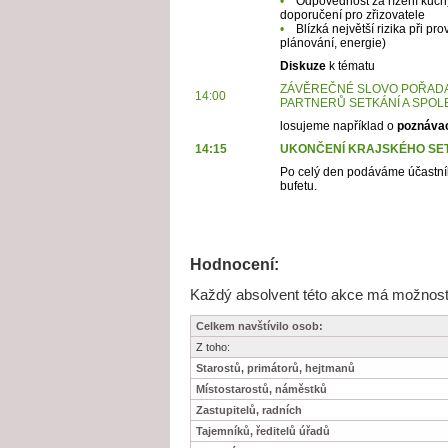
•
Odpovědnost za řízení kuchy
doporučení pro zřizovatele
•
Blízká největší rizika při pr
plánování, energie)
Diskuze
k tématu
ZÁVĚREČNÉ SLOVO POŘADA
14:00
PARTNERŮ SETKÁNÍ A SPOL
losujeme například o
poznáva
14:15
UKONČENÍ KRAJSKÉHO SET
Po celý den podáváme účastník
bufetu.
Hodnocení:
Každý absolvent této akce má možnost j
Celkem navštívilo osob:
Z toho:
Starostů, primátorů, hejtmanů
Místostarostů, náměstků
Zastupitelů, radních
Tajemníků, ředitelů úřadů