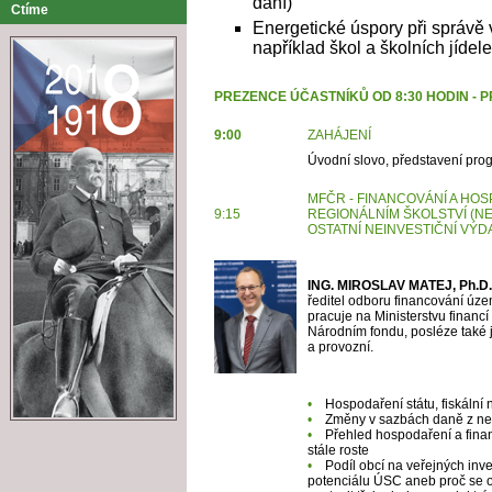
daní)
Ctíme
Energetické úspory při správě
například škol a školních jídele
PREZENCE ÚČASTNÍKŮ OD 8:30 HODIN - 
9:00
ZAHÁJENÍ
Úvodní slovo, představení pr
MFČR - FINANCOVÁNÍ A HO
9:15
REGIONÁLNÍM
ŠKOLSTVÍ (N
OSTATNÍ
NEINVESTIČNÍ VÝD
ING. MIROSLAV MATEJ, Ph.D.
ředitel odboru financování úze
pracuje na Ministerstvu financí
Národním fondu, posléze také 
a provozní.
•
Hospodaření státu, fiskáln
•
Změny v sazbách daně z ne
•
Přehled hospodaření a fina
stále roste
•
Podíl obcí na veřejných inve
potenciálu ÚSC aneb proč se o