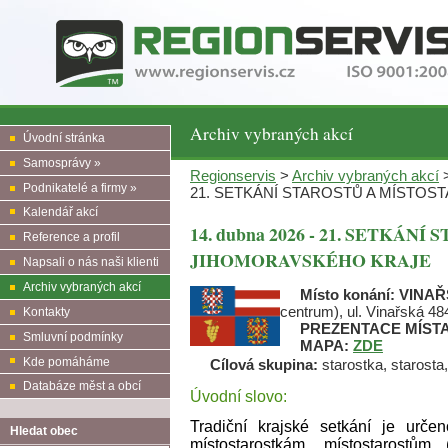
Archiv vybraných akcí
Úvodní stránka
Samosprávy »
Regionservis
>
Archiv vybraných akcí
>
Podnikatelé a firmy »
21. SETKÁNÍ STAROSTŮ A MÍSTO
Kalendář akcí
14. dubna 2026 - 21. SETKÁ
Reference a profil
JIHOMORAVSKÉHO KRAJE
Napsali o nás naši klienti
Archiv vybraných akcí
Místo konání:
VINAŘ
centrum), ul. Vinařská 48
Kontakty
PREZENTACE MÍST
Smluvní podmínky
MAPA:
ZDE
Kde pomáháme
Cílová skupina:
starostka, starosta,
Databáze měst a obcí
Úvodní slovo:
Tradiční krajské setkání je urče
Hledat obec
místostarostkám, místostarostů