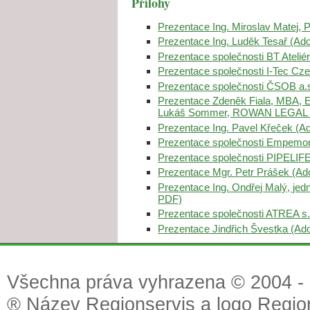
Přílohy
Prezentace Ing. Miroslav Matej,
Prezentace Ing. Luděk Tesař (A
Prezentace společnosti BT Ateliér
Prezentace společnosti I-Tec Cze
Prezentace společnosti ČSOB a.
Prezentace Zdeněk Fiala, MBA, 
Lukáš Sommer, ROWAN LEGAL 
Prezentace Ing. Pavel Křeček (
Prezentace společnosti Empemon
Prezentace společnosti PIPELIFE
Prezentace Mgr. Petr Prášek (A
Prezentace Ing. Ondřej Malý, jed
PDF)
Prezentace společnosti ATREA s.
Prezentace Jindřich Švestka (A
Všechna práva vyhrazena © 2004 - 2
® Název Regionservis a logo Region