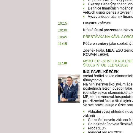
•
Úkazky z analýzy financí obc
•
Definice finančních možností 
velkých úspor peněz a zvýšení 
•
Výzvy a doporučení k financ
Diskuze
k tématu
10:15
Krátké
ústní prezentace hlavn
10:30
PŘESTÁVKA NA KÁVU A OBČ
10:45
Péče o seniory
jako společný 
11:15
Zdeněk Fiala, MBA, ESG Senio
ROWAN LEGAL
MŠMT ČR - NOVELA RUD, M
11:30
ŠKOLSTVÍ OD LEDNA 2026
ING. PAVEL KŘEČEK
vrchní ředitel sekce ekonomické
tělovýchovy
Na Ministerstvu školství, mlád
posledních letech působil také
ředitelky sekce ekonomické a l
MF, kde se věnoval hospodaře
pro zřizování škol a školských 
Ve své praxi usiluje o úzké p
•
Aktuální vývoj ohledně nove
zákonů
•
Co změní novela zákona č.
•
Co nezmění novela školsk
•
Proč RUD?
•
Výpočet pro rok 2026