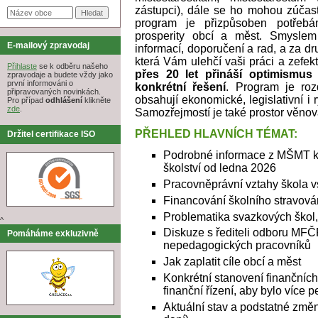
zástupci), dále se ho mohou zúčast
program je přizpůsoben potřebá
prosperity obcí a měst. Smyslem
E-mailový zpravodaj
informací, doporučení a rad, a za d
která Vám ulehčí vaši práci a zefekt
Přihlaste
se k odběru našeho
přes 20 let přináší optimismus 
zpravodaje a budete vždy jako
první informováni o
konkrétní řešení
. Program je roz
připravovaných novinkách.
obsahují ekonomické, legislativní i 
Pro případ
odhlášení
klikněte
zde
.
Samozřejmostí je také prostor věnov
PŘEHLED HLAVNÍCH TÉMAT:
Držitel certifikace ISO
Podrobné informace z MŠMT k 
školství od ledna 2026
Pracovněprávní vztahy škola vs
Financování školního stravová
Problematika svazkových škol,
^
Diskuze s řediteli odboru MF
Pomáháme exkluzivně
nepedagogických pracovníků
Jak zaplatit cíle obcí a měst
Konkrétní stanovení finančních
finanční řízení, aby bylo více 
Aktuální stav a podstatné zm