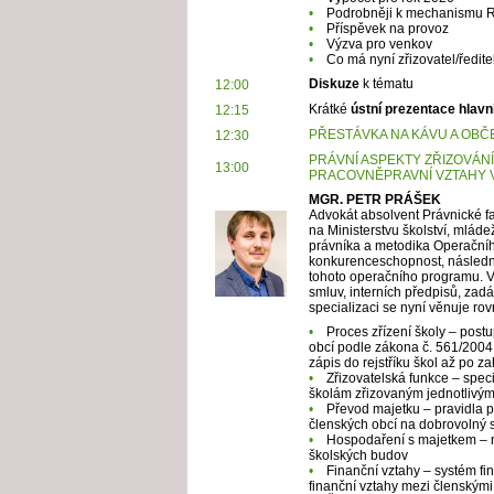
•
Podrobněji k mechanismu
•
Příspěvek na provoz
•
Výzva pro venkov
•
Co má nyní zřizovatel/ředite
Diskuze
k tématu
12:00
Krátké
ústní prezentace hlavn
12:15
PŘESTÁVKA NA KÁVU A OBČ
12:30
PRÁVNÍ ASPEKTY
ZŘIZOVÁN
13:00
PRACOVNĚPRAVNÍ VZTAHY V
MGR. PETR PRÁŠEK
Advokát absolvent Právnické fa
na Ministerstvu školství, mláde
právníka a metodika Operační
konkurenceschopnost, následně
tohoto operačního programu. V 
smluv, interních předpisů, za
specializaci se nyní věnuje ro
•
Proces zřízení školy – post
obcí podle zákona č. 561/2004 
zápis do rejstříku škol až po za
•
Zřizovatelská funkce – specif
školám zřizovaným jednotlivý
•
Převod majetku – pravidla p
členských obcí na dobrovolný 
•
Hospodaření s majetkem – n
školských budov
•
Finanční vztahy – systém f
finanční vztahy mezi členským