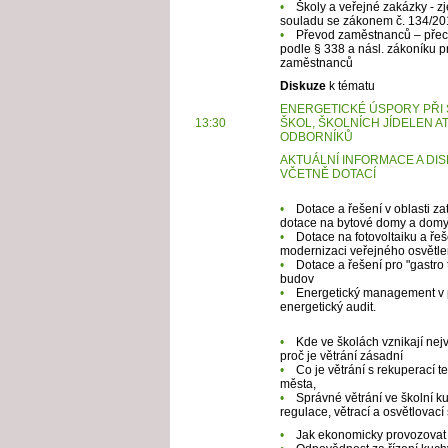
•
Školy a veřejné zakázky - z
souladu se zákonem č. 134/20
•
Převod zaměstnanců – přech
podle § 338 a násl. zákoníku 
zaměstnanců
Diskuze
k tématu
ENERGETICKÉ ÚSPORY PŘI
13:30
ŠKOL, ŠKOLNÍCH JÍDELEN A
ODBORNÍKŮ
AKTUÁLNÍ INFORMACE A DIS
VČETNĚ DOTACÍ
•
Dotace a řešení v oblasti za
dotace na bytové domy a domy
•
Dotace na fotovoltaiku a ře
modernizaci veřejného osvětle
•
Dotace a řešení pro "gastro
budov
•
Energetický management v pr
energetický audit.
•
Kde ve školách vznikají nejvě
proč je větrání zásadní
•
Co je větrání s rekuperací te
města,
•
Správné větrání ve školní k
regulace, větrací a osvětlovací
•
Jak ekonomicky provozovat 