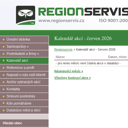
Kalendář akcí - červen 2026
Úvodní stránka
Samosprávy »
Regionservis
> Kalendář akcí - červen 2026
Podnikatelé a firmy »
Název
Datum, místo
Kalendář akcí
- pro tento měsíc není žádná akce v databázi -
Reference a profil
Následující měsíc »
Napsali o nás naši klienti
Všechny budoucí akce »
Archiv vybraných akcí
Kontakty
Smluvní podmínky
Kde pomáháme
Databáze měst a obcí
Hledat obec