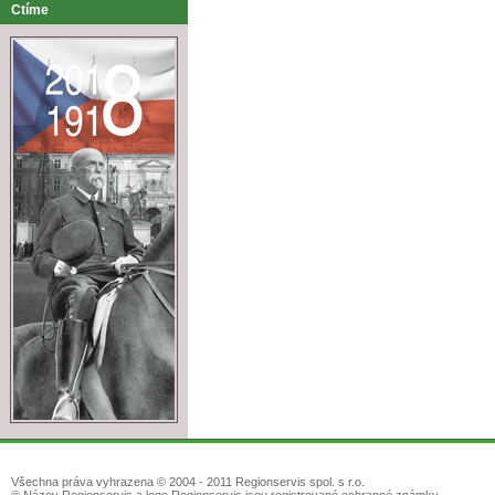
Ctíme
Všechna práva vyhrazena © 2004 - 2011 Regionservis spol. s r.o.
® Název Regionservis a logo Regionservis jsou registrované ochranné známky.