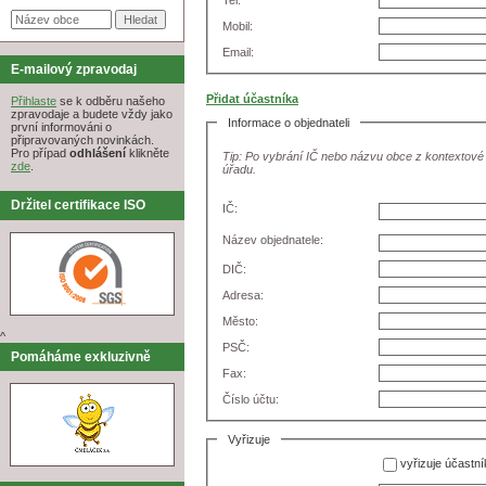
Tel:
Mobil:
Email:
E-mailový zpravodaj
Přidat účastníka
Přihlaste
se k odběru našeho
zpravodaje a budete vždy jako
Informace o objednateli
první informováni o
připravovaných novinkách.
Pro případ
odhlášení
klikněte
Tip: Po vybrání IČ nebo názvu obce z kontextové
zde
.
úřadu.
Držitel certifikace ISO
IČ:
Název objednatele:
DIČ:
Adresa:
Město:
^
PSČ:
Pomáháme exkluzivně
Fax:
Číslo účtu:
Vyřizuje
vyřizuje účastní