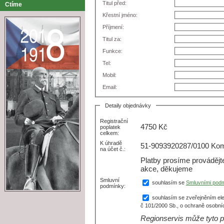
Titul před:
Ctíme
Křestní jméno:
Příjmení:
Titul za:
Funkce:
Tel:
Mobil:
Email:
Detaily objednávky
Registrační
4750
Kč
poplatek
celkem:
K úhradě
51-9093920287/0100 Kome
na účet č.:
Platby prosíme prováděj
akce, děkujeme
Smluvní
souhlasím se
Smluvními pod
podmínky:
souhlasím se zveřejněním ele
č 101/2000 Sb., o ochraně osobní
Regionservis může tyto p