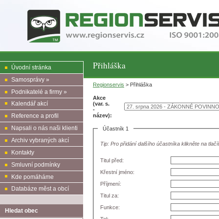
Přihláška
Úvodní stránka
Samosprávy »
Regionservis
> Přihláška
Podnikatelé a firmy »
Akce
Kalendář akcí
(var. s.
-
název):
Reference a profil
Napsali o nás naši klienti
Účastník 1
Archiv vybraných akcí
Tip: Pro přidání dalšího účastníka klikněte na tlačí
Kontakty
Titul před:
Smluvní podmínky
Křestní jméno:
Kde pomáháme
Příjmení:
Databáze měst a obcí
Titul za:
Funkce:
Hledat obec