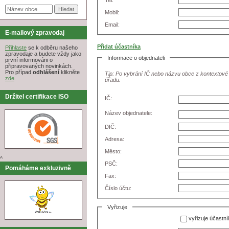
Tel:
Mobil:
Email:
E-mailový zpravodaj
Přidat účastníka
Přihlaste
se k odběru našeho
zpravodaje a budete vždy jako
Informace o objednateli
první informováni o
připravovaných novinkách.
Pro případ
odhlášení
klikněte
Tip: Po vybrání IČ nebo názvu obce z kontextové
zde
.
úřadu.
Držitel certifikace ISO
IČ:
Název objednatele:
DIČ:
Adresa:
Město:
^
PSČ:
Pomáháme exkluzivně
Fax:
Číslo účtu:
Vyřizuje
vyřizuje účastní