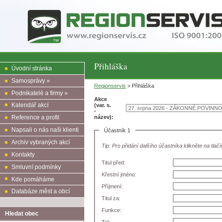
Přihláška
Úvodní stránka
Samosprávy »
Regionservis
> Přihláška
Podnikatelé a firmy »
Akce
Kalendář akcí
(var. s.
-
název):
Reference a profil
Napsali o nás naši klienti
Účastník 1
Archiv vybraných akcí
Tip: Pro přidání dalšího účastníka klikněte na tlačí
Kontakty
Titul před:
Smluvní podmínky
Křestní jméno:
Kde pomáháme
Příjmení:
Databáze měst a obcí
Titul za:
Funkce:
Hledat obec