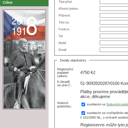
Titul před:
Ctíme
Křestní jméno:
Příjmení:
Titul za:
Funkce:
Tel:
Mobil:
Email:
Detaily objednávky
Registrační
4750
Kč
poplatek
celkem:
K úhradě
51-9093920287/0100 Kome
na účet č.:
Platby prosíme prováděj
akce, děkujeme
Smluvní
souhlasím se
Smluvními pod
podmínky:
souhlasím se zveřejněním ele
č 101/2000 Sb., o ochraně osobní
Regionservis může tyto p