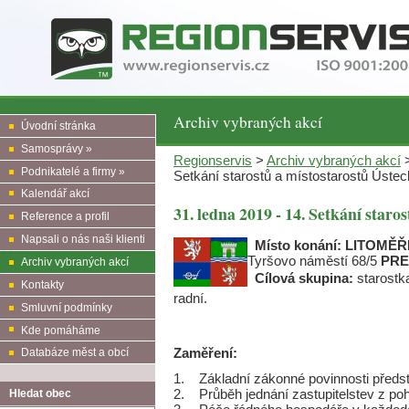
Archiv vybraných akcí
Úvodní stránka
Samosprávy »
Regionservis
>
Archiv vybraných akcí
>
Podnikatelé a firmy »
Setkání starostů a místostarostů Ústec
Kalendář akcí
31. ledna 2019 - 14. Setkání staro
Reference a profil
Napsali o nás naši klienti
Místo konání:
LITOMĚŘ
Tyršovo náměstí 68/5
PRE
Archiv vybraných akcí
Cílová skupina:
starostka
Kontakty
radní.
Smluvní podmínky
Kde pomáháme
Zaměření:
Databáze měst a obcí
1. Základní zákonné povinnosti představ
2. Průběh jednání zastupitelstev z poh
Hledat obec