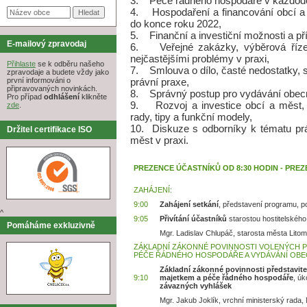
3. Péče řádného hospodáře v každodenn
4. Hospodaření a financování obcí a m
do konce roku 2022,
5. Finanční a investiční možnosti a pří
E-mailový zpravodaj
6. Veřejné zakázky, výběrová říze
nejčastějšími problémy v praxi,
Přihlaste
se k odběru našeho
7. Smlouva o dílo, časté nedostatky, sp
zpravodaje a budete vždy jako
právní praxe,
první informováni o
připravovaných novinkách.
8. Správný postup pro vydávání obec
Pro případ
odhlášení
klikněte
9. Rozvoj a investice obcí a měst, př
zde
.
rady, tipy a funkční modely,
10. Diskuze s odborníky k tématu prá
Držitel certifikace ISO
měst v praxi.
PREZENCE ÚČASTNÍKŮ OD 8:30 HODIN - PREZ
ZAHÁJENÍ:
9:00
Zahájení setkání
, představení programu, 
^
9:05
Přivítání účastníků
starostou hostitelskéh
Pomáháme exkluzivně
Mgr. Ladislav Chlupáč, starosta města Litom
ZÁKLADNÍ ZÁKONNÉ POVINNOSTI VOLENÝCH PŘ
PÉČE ŘÁDNÉHO HOSPODÁŘE A VYDÁVÁNÍ OBE
Základní zákonné povinnosti představite
9:10
majetkem a péče řádného hospodáře
, úk
závazných vyhlášek
Mgr. Jakub Joklík, vrchní ministerský rada