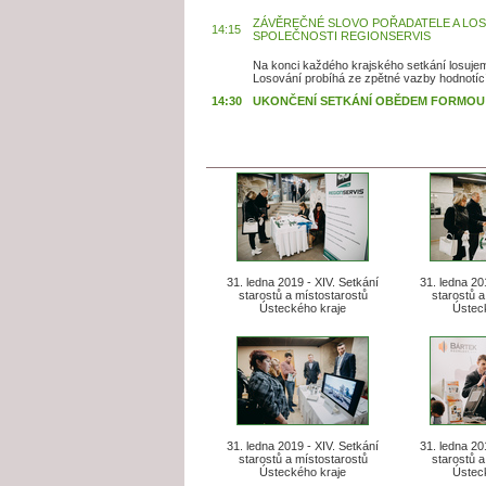
ZÁVĚREČNÉ SLOVO POŘADATELE A LOS
14:15
SPOLEČNOSTI REGIONSERVIS
Na konci každého krajského setkání losujem
Losování probíhá ze zpětné vazby hodnotící
14:30
UKONČENÍ SETKÁNÍ OBĚDEM FORMOU
31. ledna 2019 - XIV. Setkání
31. ledna 20
starostů a místostarostů
starostů a
Ústeckého kraje
Ústec
31. ledna 2019 - XIV. Setkání
31. ledna 20
starostů a místostarostů
starostů a
Ústeckého kraje
Ústec