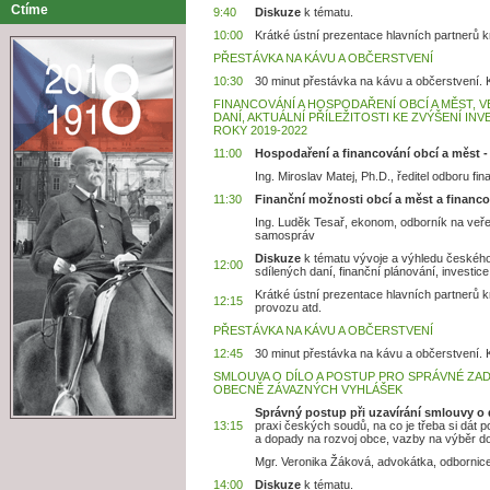
Ctíme
9:40
Diskuze
k tématu.
10:00
Krátké ústní prezentace hlavních partnerů k
PŘESTÁVKA NA KÁVU A OBČERSTVENÍ
10:30
30 minut přestávka na kávu a občerstvení. K
FINANCOVÁNÍ A HOSPODAŘENÍ OBCÍ A MĚST, 
DANÍ, AKTUÁLNÍ PŘÍLEŽITOSTI KE ZVÝŠENÍ IN
ROKY 2019-2022
11:00
Hospodaření a financování obcí a měst - 
Ing. Miroslav Matej, Ph.D., ředitel odboru f
11:30
Finanční možnosti obcí a měst a financov
Ing. Luděk Tesař, ekonom, odborník na veře
samospráv
Diskuze
k tématu vývoje a výhledu českého
12:00
sdílených daní, finanční plánování, investi
Krátké ústní prezentace hlavních partnerů k
12:15
provozu atd.
PŘESTÁVKA NA KÁVU A OBČERSTVENÍ
12:45
30 minut přestávka na kávu a občerstvení. K
SMLOUVA O DÍLO A POSTUP PRO SPRÁVNÉ ZAD
OBECNĚ ZÁVAZNÝCH VYHLÁŠEK
Správný postup při uzavírání smlouvy o 
13:15
praxi českých soudů, na co je třeba si dát po
a dopady na rozvoj obce, vazby na výběr 
Mgr. Veronika Žáková, advokátka, odbornice
14:00
Diskuze
k tématu.